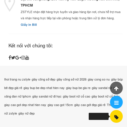
TPHCM
ZSTYLE nhận đặt hàng trực tuyến và giao hàng tận nơi, chưa hỗ trợ mua
và nhận hàng trực tiếp tại văn phòng hoặc trung tâm xử lý đơn hàng.
Giấy in Bill
Kết nối với chúng tôi:
thoi trang nu zstyle
giày công sở đẹp
giày công sở nữ 2026
giay cong so nu
giày búp
bê đẹp giá rẻ
giay bup be dep nhat hien nay
giay bup be gia re
giày sandal nữ
giày
xăng đan nữ tphcm
giày sandal nữ đi học
giày boot nữ cổ cao
giày boot nữ cổ thấp
giay cao got dep nhat hien nay
giay cao got 15cm
giày cao gót đẹp giá rẻ
Thời trang
nữ zstyle
giày nữ đẹp