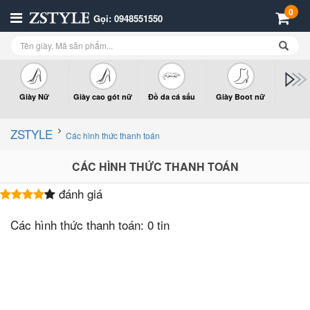
0
Gọi: 0948551550
Giày Nữ
Giày cao gót nữ
Đồ da cá sấu
Giày Boot nữ
Giày x
n
ZSTYLE
Các hình thức thanh toán
CÁC HÌNH THỨC THANH TOÁN
đánh giá
Các hình thức thanh toán:
0 tin