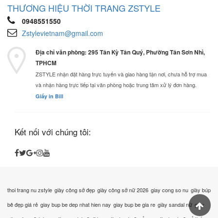
THƯƠNG HIỆU THỜI TRANG ZSTYLE
0948551550
Zstylevietnam@gmail.com
Địa chỉ văn phòng: 295 Tân Kỳ Tân Quý, Phường Tân Sơn Nhì,
TPHCM
ZSTYLE nhận đặt hàng trực tuyến và giao hàng tận nơi, chưa hỗ trợ mua
và nhận hàng trực tiếp tại văn phòng hoặc trung tâm xử lý đơn hàng.
Giấy in Bill
Kết nối với chúng tôi:
thoi trang nu zstyle
giày công sở đẹp
giày công sở nữ 2026
giay cong so nu
giày búp
bê đẹp giá rẻ
giay bup be dep nhat hien nay
giay bup be gia re
giày sandal nữ
giày