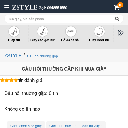
0
Gọi: 0948551550
Giày Nữ
Giày cao gót nữ
Đồ da cá sấu
Giày Boot nữ
Giày x
n
ZSTYLE
Câu hỏi thường gặp
CÂU HỎI THƯỜNG GẶP KHI MUA GIÀY
đánh giá
Câu hỏi thường gặp:
0 tin
Không có tin nào
Cách chọn size giày
Các hình thức thanh toán tại zstyle