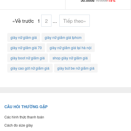
50.000đ
-15%
70.000đ
«Về trước
1
2
...
Tiếp theo»
giày nữ giảm giá
giày nữ giảm giá tphcm
giày nữ giảm giá 70
giày nữ giảm giá tại hà nội
giày boot nữ giảm giá
shop giày nữ giảm giá
giày cao gót nữ giảm giá
giày bút be nữ giảm giá
CÂU HỎI THƯỜNG GẶP
Các hình thức thanh toán
Cách đo size giày