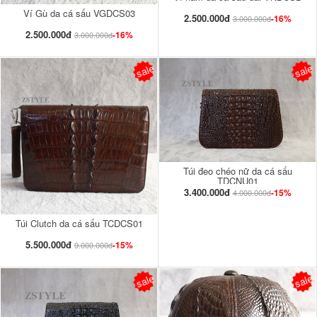
Ví Gù da cá sấu VGDCS03
2.500.000đ
-16%
3.000.000đ
2.500.000đ
-16%
3.000.000đ
sale
sale
Túi đeo chéo nữ da cá sấu
TDCNU01
3.400.000đ
-15%
4.000.000đ
Túi Clutch da cá sấu TCDCS01
5.500.000đ
-15%
9.000.000đ
sale
sale