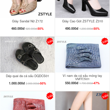
Giày Sandal Nữ Z172
Giày Cao Gót ZSTYLE Z310
460.000đ
490.000đ
-50%
-50%
920.000đ
1.200.000đ
sale
sale
Ví nam da cá sấu móng tay
Dép quai da cá sấu DQDCS01
VMTCS01
550.000đ
1.000.000đ
-47%
-50%
1.700.000đ
2.000.000đ
sale
sale