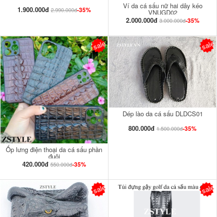
Ví da cá sấu nữ hai dây kéo
1.900.000đ
-35%
2.990.000đ
VNUGD02
2.000.000đ
-35%
3.000.000đ
sale
sale
Dép lào da cá sấu DLDCS01
800.000đ
-35%
1.500.000đ
Ốp lưng điện thoại da cá sấu phần
đuôi
420.000đ
-35%
550.000đ
sale
sale