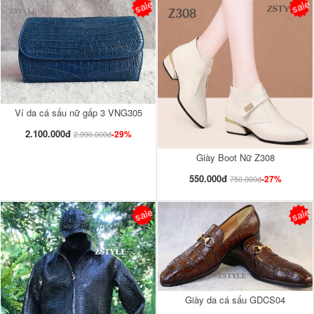
sale
sale
Ví da cá sấu nữ gấp 3 VNG305
2.100.000đ
-29%
2.990.000đ
Giày Boot Nữ Z308
550.000đ
-27%
750.000đ
sale
sale
Giày da cá sấu GDCS04