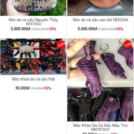
Nón da cá sấu Nguyên Thủy
Nón da cá sấu cao bồi NDCS05
NDCS04
2.800.000đ
5.000.000đ
-15%
-15%
3.500.000đ
6.000.000đ
sale
sale
Móc khóa da cá sấu thật
50.000đ
-15%
70.000đ
Móc Khóa Da Cá Sấu Màu Tím
MKDCS02