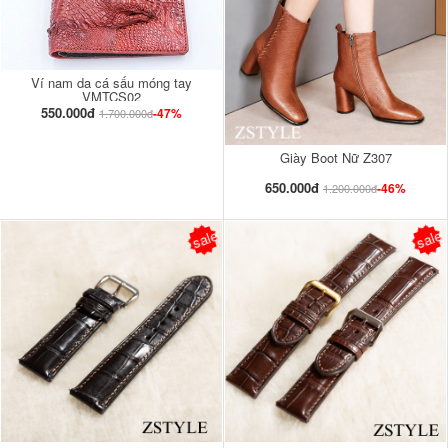
Ví nam da cá sấu móng tay
VMTCS02
550.000đ
-47%
1.700.000đ
Giày Boot Nữ Z307
650.000đ
-46%
1.200.000đ
sale
sale