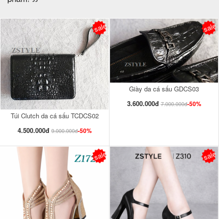
sale
sale
Giày da cá sấu GDCS03
3.600.000đ
-50%
7.000.000đ
Túi Clutch da cá sấu TCDCS02
4.500.000đ
-50%
9.000.000đ
sale
sale