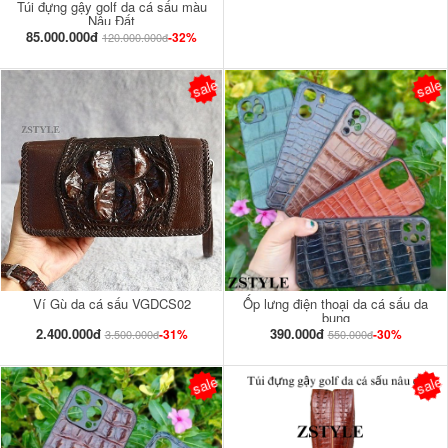
Túi đựng gậy golf da cá sấu màu
Nâu Đất
85.000.000đ
-32%
120.000.000đ
sale
sale
Ví Gù da cá sấu VGDCS02
Ốp lưng điện thoại da cá sấu da
bụng
2.400.000đ
390.000đ
-31%
-30%
3.500.000đ
550.000đ
sale
sale