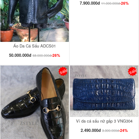
7.900.000đ
-26%
11.000.000đ
Áo Da Cá Sấu ADCS01
50.000.000đ
-26%
68.000.000đ
sale
sale
Ví da cá sấu nữ gấp 3 VNG304
2.490.000đ
-24%
3.300.000đ