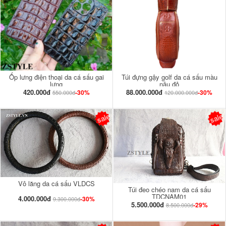
Ốp lưng điện thoại da cá sấu gai
Túi đựng gậy golf da cá sấu màu
lưng
nâu đỏ
420.000đ
88.000.000đ
-30%
-30%
550.000đ
120.000.000đ
sale
sale
Vô lăng da cá sấu VLDCS
Túi đeo chéo nam da cá sấu
TDCNAM01
4.000.000đ
-30%
9.300.000đ
5.500.000đ
-29%
8.500.000đ