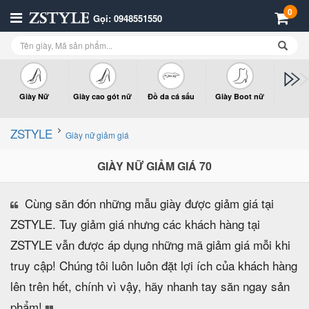
0
Gọi: 0948551550
Giày Nữ
Giày cao gót nữ
Đồ da cá sấu
Giày Boot nữ
Giày x
n
ZSTYLE
Giày nữ giảm giá
GIÀY NỮ GIẢM GIÁ 70
Cùng săn đón những mẫu giày được giảm giá tại
ZSTYLE. Tuy giảm giá nhưng các khách hàng tại
ZSTYLE vẫn được áp dụng những mã giảm giá mỗi khi
truy cập! Chúng tôi luôn luôn đặt lợi ích của khách hàng
lên trên hết, chính vì vậy, hãy nhanh tay săn ngay sản
phẩm!