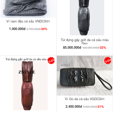
Ví nam đầu cá sấu VNDCS01
1.000.000đ
-34%
2.790.000đ
Túi đựng gậy golf da cá sấu màu
Đen
85.000.000đ
-32%
120.000.000đ
sale
sale
Ví Gù da cá sấu VGDCS01
2.400.000đ
-31%
3.500.000đ