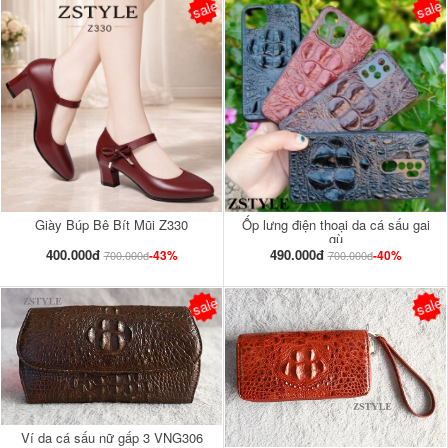
sale
sale
Giày Búp Bê Bít Mũi Z330
Ốp lưng điện thoại da cá sấu gai
gù
400.000đ
490.000đ
-43%
-40%
700.000đ
700.000đ
sale
sale
Ví da cá sấu nữ gấp 3 VNG306