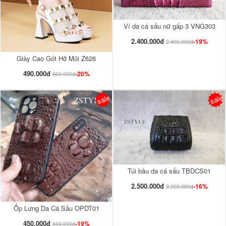
Ví da cá sấu nữ gấp 3 VNG303
2.400.000đ
-19%
2.490.000đ
Giày Cao Gót Hở Mũi Z626
490.000đ
-20%
600.000đ
sale
sale
Túi bầu da cá sấu TBDCS01
2.500.000đ
-16%
3.000.000đ
Ốp Lưng Da Cá Sấu OPDT01
450.000đ
-19%
600.000đ