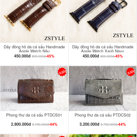
Dây đồng hồ da cá sấu Handmade
Dây đồng hồ da cá sấu Handmade
Apple Watch Nâu
Apple Watch Xanh Navy
450.000đ
450.000đ
-45%
-45%
800.000đ
800.000đ
sale
sale
Phong thư da cá sấu PTDCS01
Phong thư da cá sấu PTDCS02
2.800.000đ
3.200.000đ
-44%
-44%
5.790.000đ
5.790.000đ