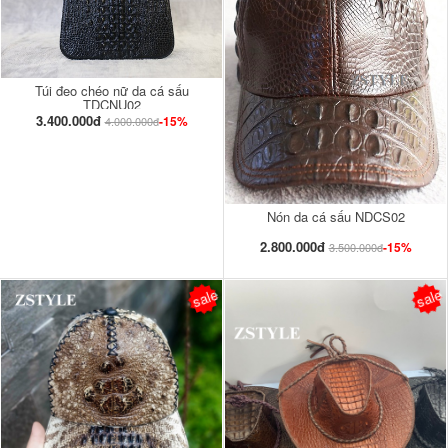
Túi đeo chéo nữ da cá sấu
TDCNU02
3.400.000đ
-15%
4.000.000đ
Nón da cá sấu NDCS02
2.800.000đ
-15%
3.500.000đ
sale
sale