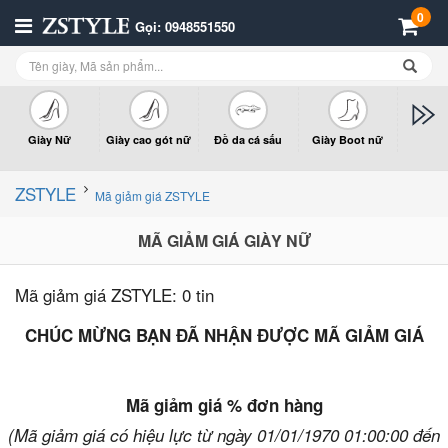
0
Gọi: 0948551550
Giày Nữ
Giày cao gót nữ
Đồ da cá sấu
Giày Boot nữ
Giày x
n
ZSTYLE
Mã giảm giá ZSTYLE
MÃ GIẢM GIÁ GIÀY NỮ
Mã giảm giá ZSTYLE:
0 tin
CHÚC MỪNG BẠN ĐÃ NHẬN ĐƯỢC MÃ GIẢM GIÁ
Mã giảm giá % đơn hàng
(Mã giảm giá có hiệu lực từ ngày 01/01/1970 01:00:00 đến