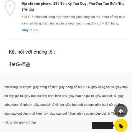
Địa chỉ văn phòng: 295 Tân Kỳ Tân Quý, Phường Tân Sơn Nhì,
TPHCM
ZSTYLE nhận đặt hàng trực tuyến và giao hàng tận nơi, chưa hỗ trợ mua
và nhận hàng trực tiếp tại văn phòng hoặc trung tâm xử lý đơn hàng.
Giấy in Bill
Kết nối với chúng tôi:
thoi trang nu zstyle
giày công sở đẹp
giày công sở nữ 2026
giay cong so nu
giày búp
bê đẹp giá rẻ
giay bup be dep nhat hien nay
giay bup be gia re
giày sandal nữ
giày
xăng đan nữ tphcm
giày sandal nữ đi học
giày boot nữ cổ cao
giày boot nữ cổ thấp
giay cao got dep nhat hien nay
giay cao got 15cm
giày cao gót đẹp giá rẻ
Thời trang
nữ zstyle
giày nữ đẹp