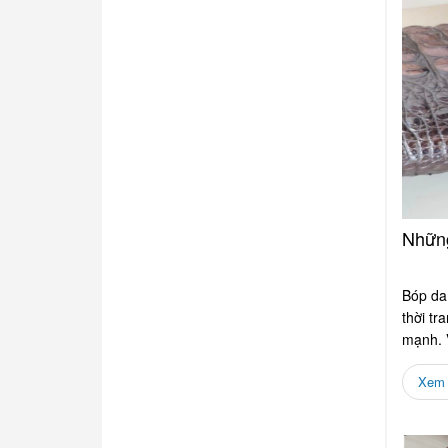
Những
Bóp da 
thời tr
mạnh. V
và...
Xem c