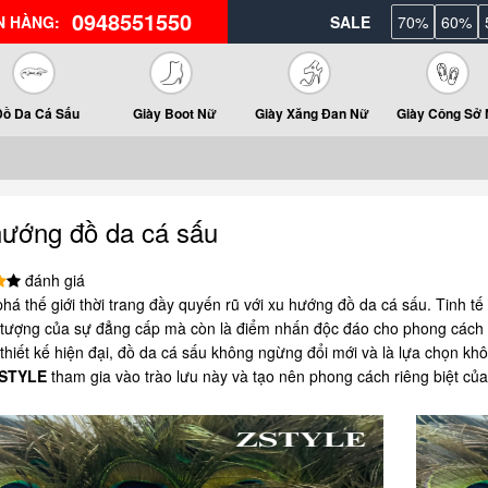
0948551550
N HÀNG:
SALE
70%
60%
Đồ Da Cá Sấu
Giày Boot Nữ
Giày Xăng Đan Nữ
Giày Công Sở
hướng đồ da cá sấu
đánh giá
á thế giới thời trang đầy quyến rũ với xu hướng đồ da cá sấu. Tinh t
 tượng của sự đẳng cấp mà còn là điểm nhấn độc đáo cho phong cách cá
thiết kế hiện đại, đồ da cá sấu không ngừng đổi mới và là lựa chọn kh
STYLE
tham gia vào trào lưu này và tạo nên phong cách riêng biệt củ