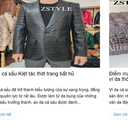
 cá sấu Kiệt tác thời trang bất hủ
Điểm mạ
ví da t
cá sấu đã trở thành biểu tượng của sự sang trọng, đẳng
Ví da cá s
 quyền lực từ rất lâu. Được làm từ da bụng của những
săn đón nh
 sấu trưởng thành, áo da cá sấu được đánh...
vân da độc
hi tiết
Xem chi 