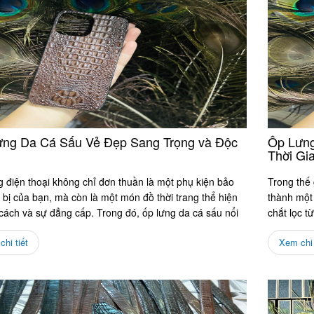
ng Da Cá Sấu Vẻ Đẹp Sang Trọng và Độc
Ốp Lưng
Thời Gi
 điện thoại không chỉ đơn thuần là một phụ kiện bảo
Trong thế 
t bị của bạn, mà còn là một món đồ thời trang thể hiện
thành một
cách và sự đẳng cấp. Trong đó, ốp lưng da cá sấu nổi
chắt lọc t
chỉ tôn...
hi tiết
Xem chi 