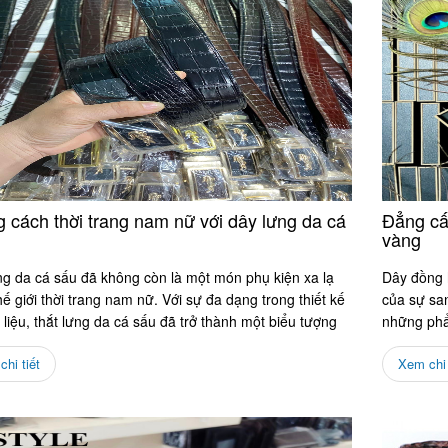
 cách thời trang nam nữ với dây lưng da cá
Đẳng cấ
vàng
ng da cá sấu đã không còn là một món phụ kiện xa lạ
Dây đồng 
hế giới thời trang nam nữ. Với sự đa dạng trong thiết kế
của sự san
 liệu, thắt lưng da cá sấu đã trở thành một biểu tượng
những phẩ
vàng trở...
hi tiết
Xem chi 