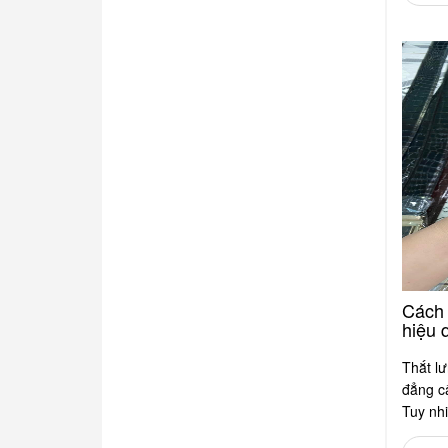
Cách 
hiệu 
Thắt lư
đẳng c
Tuy nhi
sấu, bạ