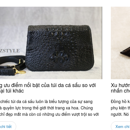
 ưu điểm nổi bật của túi da cá sấu so với
Xu hướn
ại túi khác
nhấn ch
hiếc túi da cá sấu luôn là biểu tượng của sự sang
Đồng hồ k
à quyền lực trong thế giới thời trang xa hoa. Chúng
phụ kiện t
chỉ đẹp mắt mà còn có những ưu điểm vượt trội so với
người. Nó 
...
chủ...
hi tiết
Xem chi 