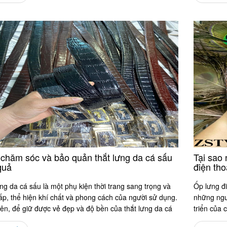
chăm sóc và bảo quản thắt lưng da cá sấu
Tại sao
quả
điện tho
ng da cá sấu là một phụ kiện thời trang sang trọng và
Ốp lưng đi
ấp, thể hiện khí chất và phong cách của người sử dụng.
những ngườ
ên, để giữ được vẻ đẹp và độ bền của thắt lưng da cá
triển của 
n...
bất ly thân