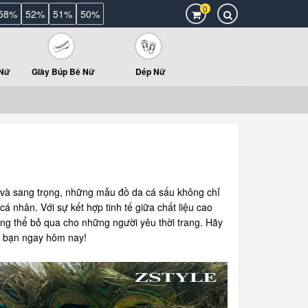
0
58%
52%
51%
50%
 Nữ
Giày Búp Bê Nữ
Dép Nữ
ế và sang trọng, những mẫu đồ da cá sấu không chỉ
 nhân. Với sự kết hợp tinh tế giữa chất liệu cao
ông thể bỏ qua cho những người yêu thời trang. Hãy
a bạn ngay hôm nay!