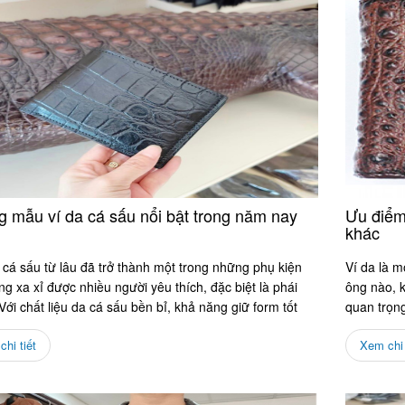
 mẫu ví da cá sấu nổi bật trong năm nay
Ưu điểm 
khác
cá sấu từ lâu đã trở thành một trong những phụ kiện
Ví da là m
ang xa xỉ được nhiều người yêu thích, đặc biệt là phái
ông nào, k
ới chất liệu da cá sấu bền bỉ, khả năng giữ form tốt
quan trọn
hi tiết
Xem chi 