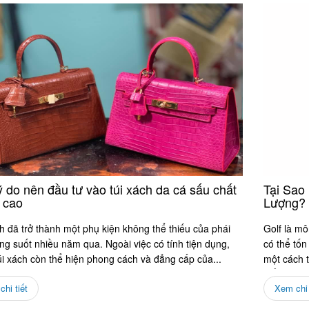
ý do nên đầu tư vào túi xách da cá sấu chất
Tại Sao
 cao
Lượng?
h đã trở thành một phụ kiện không thể thiếu của phái
Golf là m
ng suốt nhiều năm qua. Ngoài việc có tính tiện dụng,
có thể tốn
úi xách còn thể hiện phong cách và đẳng cấp của...
một cách 
thể thiếu c
hi tiết
Xem chi 