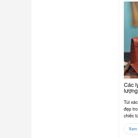
Các l
lượng
Túi xác
đẹp tro
chiếc t
Xem c