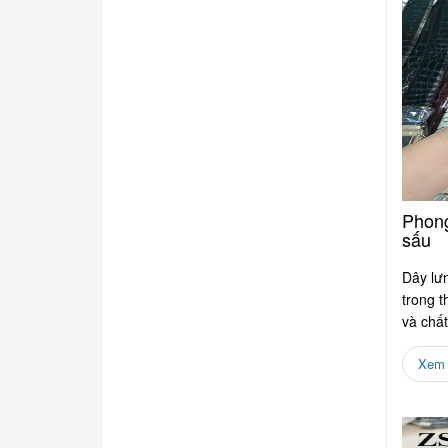
Phong
sấu
Dây lư
trong t
và chất
của...
Xem c