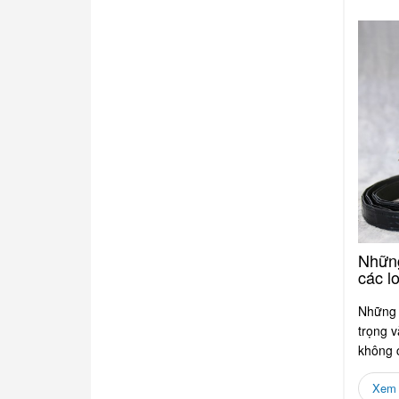
Những
các lo
Những c
trọng v
không 
các loại
Xem c