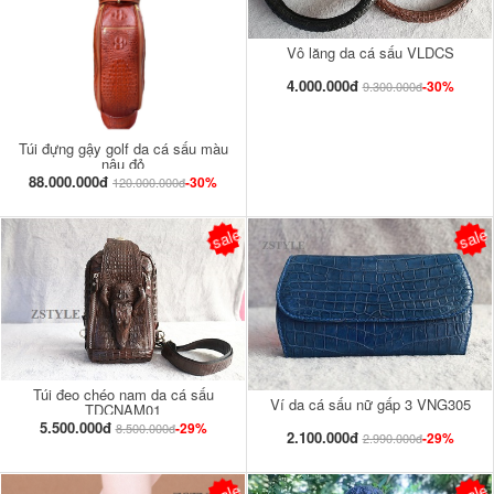
Vô lăng da cá sấu VLDCS
4.000.000đ
-30%
9.300.000đ
Túi đựng gậy golf da cá sấu màu
nâu đỏ
88.000.000đ
-30%
120.000.000đ
sale
sale
Túi đeo chéo nam da cá sấu
Ví da cá sấu nữ gấp 3 VNG305
TDCNAM01
5.500.000đ
-29%
8.500.000đ
2.100.000đ
-29%
2.990.000đ
sale
sale