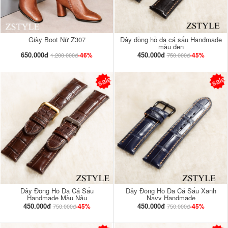
Giày Boot Nữ Z307
Dây đồng hồ da cá sấu Handmade
màu đen
650.000đ
450.000đ
-46%
-45%
1.200.000đ
750.000đ
sale
sale
Dây Đồng Hồ Da Cá Sấu
Dây Đồng Hồ Da Cá Sấu Xanh
Handmade Màu Nâu
Navy Handmade
450.000đ
450.000đ
-45%
-45%
750.000đ
750.000đ