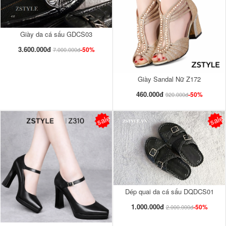
Giày da cá sấu GDCS03
3.600.000đ
-50%
7.000.000đ
Giày Sandal Nữ Z172
460.000đ
-50%
920.000đ
sale
sale
Dép quai da cá sấu DQDCS01
1.000.000đ
-50%
2.000.000đ