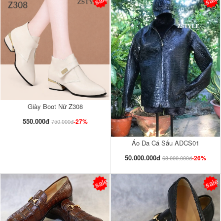
Giày Boot Nữ Z308
550.000đ
-27%
750.000đ
Áo Da Cá Sấu ADCS01
50.000.000đ
-26%
68.000.000đ
sale
sale