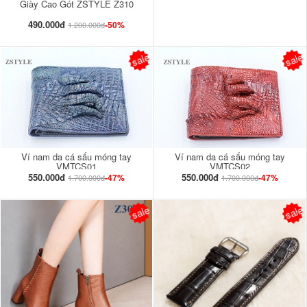
Giày Cao Gót ZSTYLE Z310
490.000đ
-50%
1.200.000đ
sale
sale
Ví nam da cá sấu móng tay
Ví nam da cá sấu móng tay
VMTCS01
VMTCS02
550.000đ
550.000đ
-47%
-47%
1.700.000đ
1.700.000đ
sale
sale