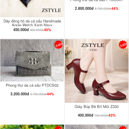
2.800.000đ
-44%
5.790.000đ
Dây đồng hồ da cá sấu Handmade
Apple Watch Xanh Navy
450.000đ
-45%
800.000đ
sale
sale
Phong thư da cá sấu PTDCS02
3.200.000đ
-44%
5.790.000đ
Giày Búp Bê Bít Mũi Z330
400.000đ
-43%
700.000đ