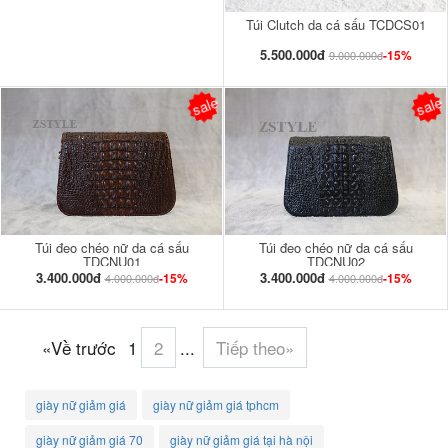
Túi Clutch da cá sấu TCDCS01
5.500.000đ
-15%
9.000.000đ
sale
sale
Túi đeo chéo nữ da cá sấu
Túi đeo chéo nữ da cá sấu
TDCNU01
TDCNU02
3.400.000đ
3.400.000đ
-15%
-15%
4.000.000đ
4.000.000đ
«Về trước
1
2
...
Tiếp theo»
giày nữ giảm giá
giày nữ giảm giá tphcm
giày nữ giảm giá 70
giày nữ giảm giá tại hà nội