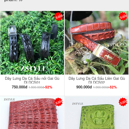
sale
sale
Dây Lưng Da Cá Sấu nối Gai Gù
Dây Lưng Da Cá Sấu Liền Gai Gù
DLDCS01
DLDCS02
750.000đ
900.000đ
-52%
-52%
1.500.000đ
1.900.000đ
sale
sale