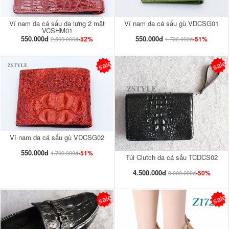
Ví nam da cá sấu da lưng 2 mặt
Ví nam da cá sấu gù VDCSG01
VCSHM01
550.000đ
550.000đ
-52%
-51%
2.500.000đ
1.700.000đ
sale
sale
Ví nam da cá sấu gù VDCSG02
550.000đ
-51%
1.700.000đ
Túi Clutch da cá sấu TCDCS02
4.500.000đ
-50%
9.000.000đ
sale
sale