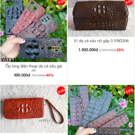
sale
sale
Ví da cá sấu nữ gấp 3 VNG306
1.900.000đ
-35%
2.990.000đ
Ốp lưng điện thoại da cá sấu gai
gù
490.000đ
-40%
700.000đ
sale
sale