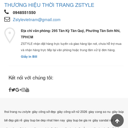
THƯƠNG HIỆU THỜI TRANG ZSTYLE
0948551550
Zstylevietnam@gmail.com
Địa chỉ văn phòng: 295 Tân Kỳ Tân Quý, Phường Tân Sơn Nhì,
TPHCM
ZSTYLE nhận đặt hàng trực tuyến và giao hàng tận nơi, chưa hỗ trợ mua
và nhận hàng trực tiếp tại văn phòng hoặc trung tâm xử lý đơn hàng.
Giấy in Bill
Kết nối với chúng tôi:
thoi trang nu zstyle
giày công sở đẹp
giày công sở nữ 2026
giay cong so nu
giày búp
bê đẹp giá rẻ
giay bup be dep nhat hien nay
giay bup be gia re
giày sandal nữ
giày