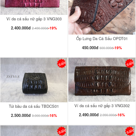
Ví da cá sấu nữ gấp 3 VNG303
2.400.000đ
-19%
2.490.000đ
Ốp Lưng Da Cá Sấu OPDT01
450.000đ
-19%
600.000đ
sale
sale
Ví da cá sấu nữ gấp 3 VNG302
Túi bầu da cá sấu TBDCS01
2.490.000đ
-16%
2.500.000đ
2.990.000đ
-16%
3.000.000đ
sale
sale