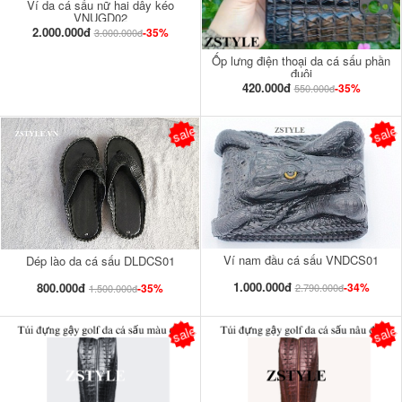
Ví da cá sấu nữ hai dây kéo
VNUGD02
2.000.000đ
-35%
3.000.000đ
Ốp lưng điện thoại da cá sấu phần
đuôi
420.000đ
-35%
550.000đ
sale
sale
Ví nam đầu cá sấu VNDCS01
Dép lào da cá sấu DLDCS01
1.000.000đ
800.000đ
-34%
-35%
2.790.000đ
1.500.000đ
sale
sale