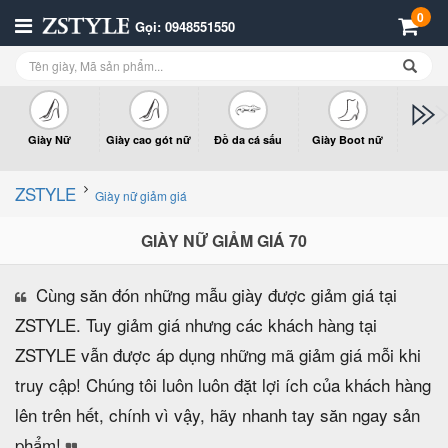
0
Gọi: 0948551550
Giày Nữ
Giày cao gót nữ
Đồ da cá sấu
Giày Boot nữ
Giày x
n
ZSTYLE
Giày nữ giảm giá
GIÀY NỮ GIẢM GIÁ 70
Cùng săn đón những mẫu giày được giảm giá tại
ZSTYLE. Tuy giảm giá nhưng các khách hàng tại
ZSTYLE vẫn được áp dụng những mã giảm giá mỗi khi
truy cập! Chúng tôi luôn luôn đặt lợi ích của khách hàng
lên trên hết, chính vì vậy, hãy nhanh tay săn ngay sản
phẩm!