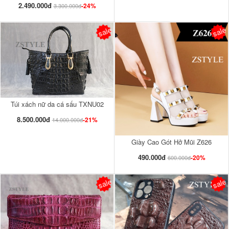
2.490.000đ
-24%
3.300.000đ
sale
sale
Túi xách nữ da cá sấu TXNU02
8.500.000đ
-21%
14.000.000đ
Giày Cao Gót Hở Mũi Z626
490.000đ
-20%
600.000đ
sale
sale