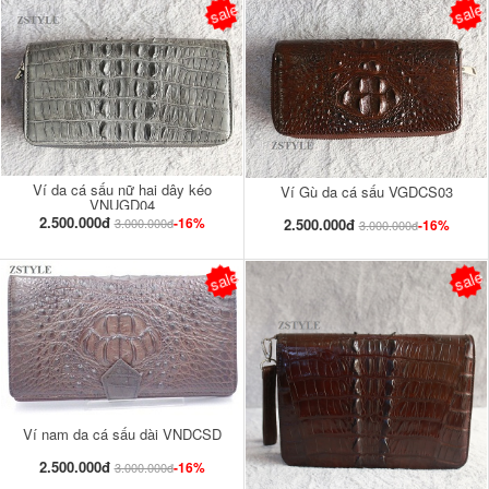
sale
sale
Ví da cá sấu nữ hai dây kéo
Ví Gù da cá sấu VGDCS03
VNUGD04
2.500.000đ
-16%
2.500.000đ
3.000.000đ
-16%
3.000.000đ
sale
sale
Ví nam da cá sấu dài VNDCSD
2.500.000đ
-16%
3.000.000đ