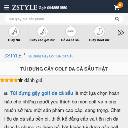
0
Gọi: 0948551550
Giày Nữ
Giày cao gót nữ
Đồ da cá sấu
Giày Boot nữ
Giày x
n
ZSTYLE
Túi Đựng Gậy Golf Da Cá Sấu
TÚI ĐỰNG GẬY GOLF DA CÁ SẤU THẬT
đánh giá
là một lựa chọn hoàn
Túi đựng gậy golf da cá sấu
hảo cho những người yêu thích bộ môn golf và mong
muốn sở hữu một sản phẩm cao cấp, sang trọng. Chất
liệu da cá sấu bền bỉ, thiết kế đẳng cấp và tiện ích đa
dạng là những ưu điểm nổi bật khiến túi đựng gậy golf