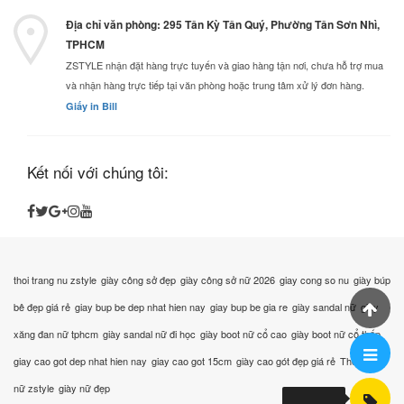
Địa chỉ văn phòng: 295 Tân Kỳ Tân Quý, Phường Tân Sơn Nhì,
TPHCM
ZSTYLE nhận đặt hàng trực tuyến và giao hàng tận nơi, chưa hỗ trợ mua
và nhận hàng trực tiếp tại văn phòng hoặc trung tâm xử lý đơn hàng.
Giấy in Bill
Kết nối với chúng tôi:
thoi trang nu zstyle
giày công sở đẹp
giày công sở nữ 2026
giay cong so nu
giày búp
bê đẹp giá rẻ
giay bup be dep nhat hien nay
giay bup be gia re
giày sandal nữ
giày
xăng đan nữ tphcm
giày sandal nữ đi học
giày boot nữ cổ cao
giày boot nữ cổ thấp
giay cao got dep nhat hien nay
giay cao got 15cm
giày cao gót đẹp giá rẻ
Thời trang
nữ zstyle
giày nữ đẹp