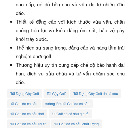
cao cấp, có độ bền cao và vân da tự nhiên độc
đáo.
Thiết kế đẳng cấp với kích thước vừa vặn, chân
chống tiện lợi và kiểu dáng ôm sát, bảo vệ gậy
khỏi trầy xước.
Thể hiện sự sang trọng, đẳng cấp và nâng tầm trải
nghiệm chơi golf.
Thương hiệu uy tín cung cấp chế độ bảo hành dài
hạn, dịch vụ sửa chữa và tư vấn chăm sóc chu
đáo.
Túi Đựng Gậy Golf
Túi Gậy Golf
Túi Đựng Gậy Golf da cá sấu
túi Golf da cá sấu
xưởng làm túi Golf da cá sấu
túi Golf da cá sấu thật
túi Golf da cá sấu giá rẻ
túi Golf da cá sấu uy tín
túi Golf da cá sấu chất lượng