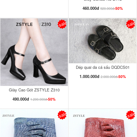
460.000đ
-50%
920.000đ
sale
sale
Dép quai da cá sấu DQDCS01
1.000.000đ
-50%
2.000.000đ
Giày Cao Gót ZSTYLE Z310
490.000đ
-50%
1.200.000đ
sale
sale