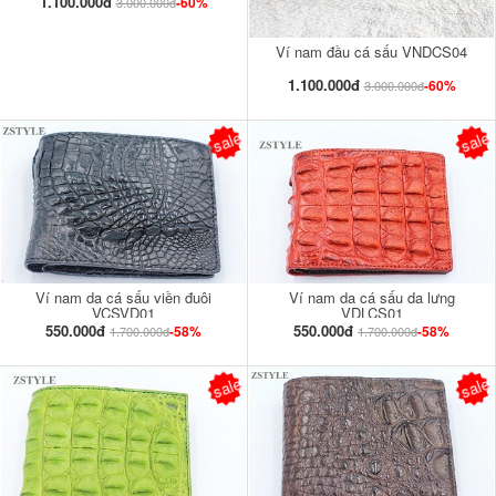
1.100.000đ
-60%
3.000.000đ
Ví nam đầu cá sấu VNDCS04
1.100.000đ
-60%
3.000.000đ
sale
sale
Ví nam da cá sấu viền đuôi
Ví nam da cá sấu da lưng
VCSVD01
VDLCS01
550.000đ
550.000đ
-58%
-58%
1.700.000đ
1.700.000đ
sale
sale