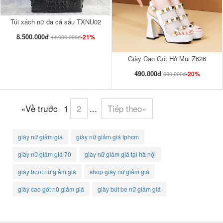
Túi xách nữ da cá sấu TXNU02
8.500.000đ
-21%
14.000.000đ
Giày Cao Gót Hở Mũi Z626
490.000đ
-20%
600.000đ
«Về trước
1
2
...
Tiếp theo»
giày nữ giảm giá
giày nữ giảm giá tphcm
giày nữ giảm giá 70
giày nữ giảm giá tại hà nội
giày boot nữ giảm giá
shop giày nữ giảm giá
giày cao gót nữ giảm giá
giày bút be nữ giảm giá