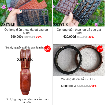
Ốp lưng điện thoại da cá sấu da
Ốp lưng điện thoại da cá sấu gai
bụng
lưng
390.000đ
420.000đ
-30%
-30%
550.000đ
550.000đ
sale
sale
Vô lăng da cá sấu VLDCS
4.000.000đ
-30%
9.300.000đ
Túi đựng gậy golf da cá sấu màu
nâu đỏ