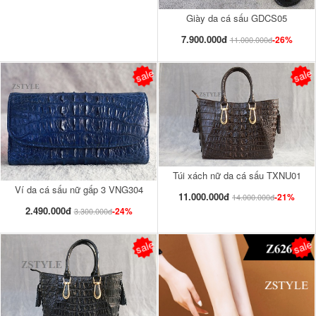
Giày da cá sấu GDCS05
7.900.000đ
-26%
11.000.000đ
sale
sale
Túi xách nữ da cá sấu TXNU01
Ví da cá sấu nữ gấp 3 VNG304
11.000.000đ
-21%
14.000.000đ
2.490.000đ
-24%
3.300.000đ
sale
sale