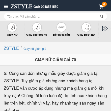
0
Gọi: 0948551550
Giày Nữ
Giày cao gót nữ
Đồ da cá sấu
Giày Boot nữ
Giày x
n
ZSTYLE
Giày nữ giảm giá
GIÀY NỮ GIẢM GIÁ 70
Cùng săn đón những mẫu giày được giảm giá tại
ZSTYLE. Tuy giảm giá nhưng các khách hàng tại
ZSTYLE vẫn được áp dụng những mã giảm giá mỗi khi
truy cập! Chúng tôi luôn luôn đặt lợi ích của khách hàng
lên trên hết, chính vì vậy, hãy nhanh tay săn ngay sản
phẩm!