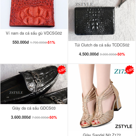
Ví nam da cá sấu gù VDCSG02
550.000đ
-51%
1.700.000đ
Túi Clutch da cá sấu TCDCS02
4.500.000đ
-50%
9.000.000đ
sale
sale
Giày da cá sấu GDCS03
3.600.000đ
-50%
7.000.000đ
Giày Sandal Nữ Z172