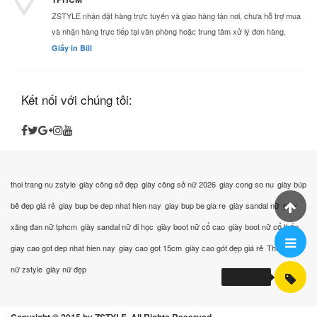
ZSTYLE nhận đặt hàng trực tuyến và giao hàng tận nơi, chưa hỗ trợ mua
và nhận hàng trực tiếp tại văn phòng hoặc trung tâm xử lý đơn hàng.
Giấy in Bill
Kết nối với chúng tôi:
thoi trang nu zstyle
giày công sở đẹp
giày công sở nữ 2026
giay cong so nu
giày búp
bê đẹp giá rẻ
giay bup be dep nhat hien nay
giay bup be gia re
giày sandal nữ
giày
xăng đan nữ tphcm
giày sandal nữ đi học
giày boot nữ cổ cao
giày boot nữ cổ thấp
giay cao got dep nhat hien nay
giay cao got 15cm
giày cao gót đẹp giá rẻ
Thời trang
nữ zstyle
giày nữ đẹp