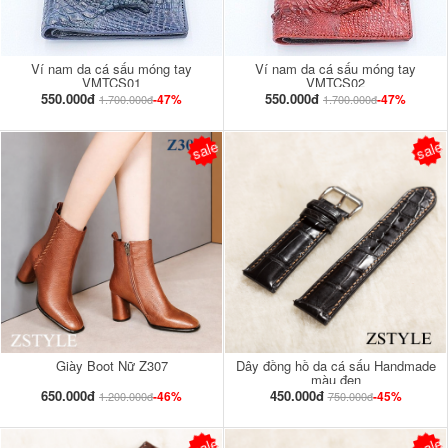
Ví nam da cá sấu móng tay
Ví nam da cá sấu móng tay
VMTCS01
VMTCS02
550.000đ
550.000đ
-47%
-47%
1.700.000đ
1.700.000đ
sale
sale
Giày Boot Nữ Z307
Dây đồng hồ da cá sấu Handmade
màu đen
650.000đ
450.000đ
-46%
-45%
1.200.000đ
750.000đ
sale
sale