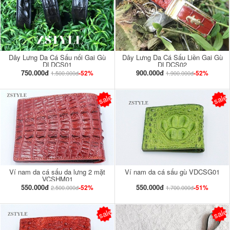
Dây Lưng Da Cá Sấu nối Gai Gù
Dây Lưng Da Cá Sấu Liền Gai Gù
DLDCS01
DLDCS02
750.000đ
900.000đ
-52%
-52%
1.500.000đ
1.900.000đ
sale
sale
Ví nam da cá sấu da lưng 2 mặt
Ví nam da cá sấu gù VDCSG01
VCSHM01
550.000đ
550.000đ
-52%
-51%
2.500.000đ
1.700.000đ
sale
sale