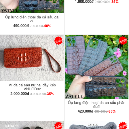
1.900.000đ
-35%
2.990.000đ
Ốp lưng điện thoại da cá sấu gai
gù
490.000đ
-40%
700.000đ
sale
sale
Ví da cá sấu nữ hai dây kéo
VNUGD02
2.000.000đ
-35%
3.000.000đ
Ốp lưng điện thoại da cá sấu phần
đuôi
420.000đ
-35%
550.000đ
sale
sale