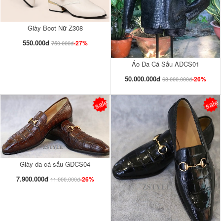
Giày Boot Nữ Z308
550.000đ
-27%
750.000đ
Áo Da Cá Sấu ADCS01
50.000.000đ
-26%
68.000.000đ
sale
sale
Giày da cá sấu GDCS04
7.900.000đ
-26%
11.000.000đ