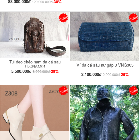
88.000.000đ
-30%
120.000.000đ
sale
sale
Túi đeo chéo nam da cá sấu
Ví da cá sấu nữ gấp 3 VNG305
TDCNAM01
5.500.000đ
-29%
8.500.000đ
2.100.000đ
-29%
2.990.000đ
sale
sale