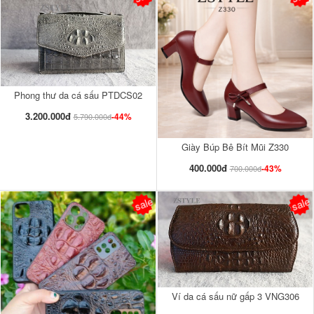
Phong thư da cá sấu PTDCS02
3.200.000đ
-44%
5.790.000đ
Giày Búp Bê Bít Mũi Z330
400.000đ
-43%
700.000đ
sale
sale
Ví da cá sấu nữ gấp 3 VNG306