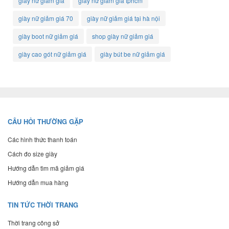
giày nữ giảm giá
giày nữ giảm giá tphcm
giày nữ giảm giá 70
giày nữ giảm giá tại hà nội
giày boot nữ giảm giá
shop giày nữ giảm giá
giày cao gót nữ giảm giá
giày bút be nữ giảm giá
CÂU HỎI THƯỜNG GẶP
Các hình thức thanh toán
Cách đo size giày
Hướng dẫn tìm mã giảm giá
Hướng dẫn mua hàng
TIN TỨC THỜI TRANG
Thời trang công sở