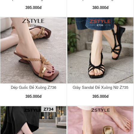
395.000đ
380.000đ
Dép Guốc Đế Xuồng Z736
Giày Sandal Đế Xuồng Nữ Z735
395.000đ
395.000đ