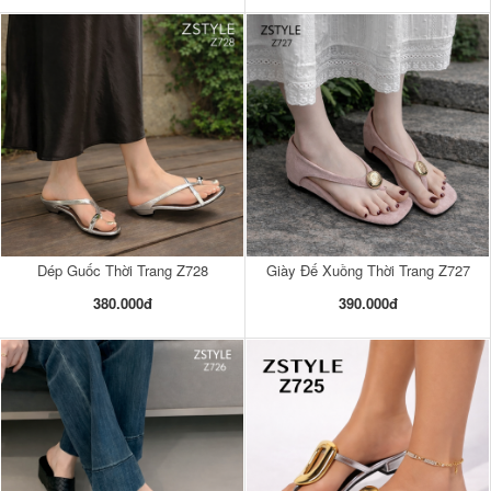
Dép Guốc Thời Trang Z728
Giày Đế Xuồng Thời Trang Z727
380.000đ
390.000đ