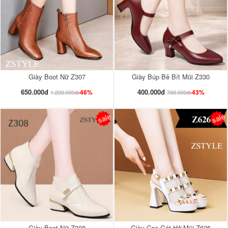
Giày Boot Nữ Z307
Giày Búp Bê Bít Mũi Z330
650.000đ
400.000đ
-46%
-43%
1.200.000đ
700.000đ
sale
sale
Giày Boot Nữ Z308
Giày Cao Gót Hở Mũi Z626