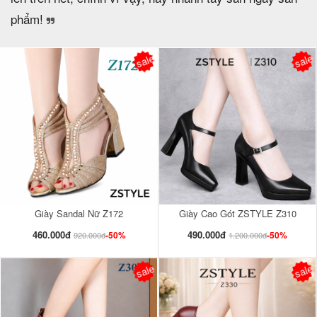
phẩm!
sale
sale
Giày Sandal Nữ Z172
Giày Cao Gót ZSTYLE Z310
460.000đ
490.000đ
-50%
-50%
920.000đ
1.200.000đ
sale
sale