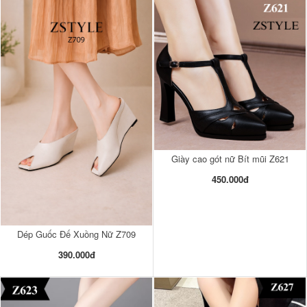
Giày cao gót nữ Bít mũi Z621
450.000đ
Dép Guốc Đế Xuồng Nữ Z709
390.000đ