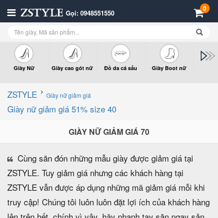
0
Gọi: 0948551550
Giày Nữ
Giày cao gót nữ
Đồ da cá sấu
Giày Boot nữ
Giày x
n
ZSTYLE
Giày nữ giảm giá
Giày nữ giảm giá 51% size 40
GIÀY NỮ GIẢM GIÁ 70
Cùng săn đón những mẫu giày được giảm giá tại
ZSTYLE. Tuy giảm giá nhưng các khách hàng tại
ZSTYLE vẫn được áp dụng những mã giảm giá mỗi khi
truy cập! Chúng tôi luôn luôn đặt lợi ích của khách hàng
lên trên hết, chính vì vậy, hãy nhanh tay săn ngay sản