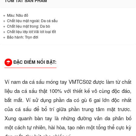
TÓM TẮT SẢN PHẨM
Màu: Nâu đỏ
Chất liệu mặt ngoài: Da cá sấu
Chất liệu mặt trong: Da bò
Chất liệu lớp lót:Vải lót loại tốt
Bảo hành: Trọn đời
ĐẶC ĐIỂM NỔI BẬT:
Ví nam da cá sấu móng tay VMTCS02 được làm từ chất
liệu da cá sấu thật 100% với thiết kế vô cùng độc đáo,
bắt mắt. Ví sử dụng phần da có gù 6 gai lớn độc nhất
của cá sấu để bổ trí giữa phần trung tâm mặt trươc.
Xung quanh bàn tay là những đường vân da phân bố
một cách tự nhiên, hài hòa, tạo nên một tổng thể cực kỳ