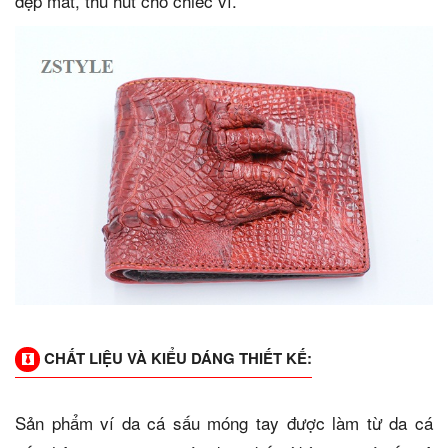
đẹp mắt, thu hút cho chiếc ví.
CHẤT LIỆU VÀ KIỂU DÁNG THIẾT KẾ:
Sản phẩm ví da cá sấu móng tay được làm từ da cá