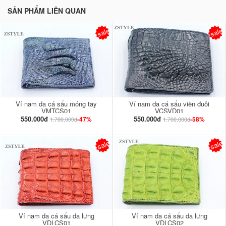
SẢN PHẨM LIÊN QUAN
sale
sale
Ví nam da cá sấu móng tay
Ví nam da cá sấu viền đuôi
VMTCS01
VCSVD01
550.000đ
550.000đ
-47%
-58%
1.700.000đ
1.700.000đ
sale
sale
Ví nam da cá sấu da lưng
Ví nam da cá sấu da lưng
VDLCS01
VDLCS02