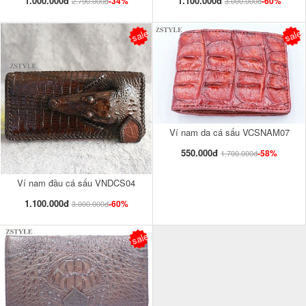
1.000.000đ
1.100.000đ
-34%
-60%
2.790.000đ
3.000.000đ
sale
sale
Ví nam da cá sấu VCSNAM07
550.000đ
-58%
1.700.000đ
Ví nam đầu cá sấu VNDCS04
1.100.000đ
-60%
3.000.000đ
sale