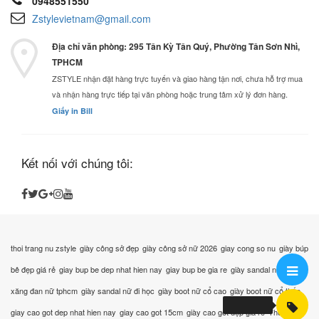
0948551550
Zstylevietnam@gmail.com
Địa chỉ văn phòng: 295 Tân Kỳ Tân Quý, Phường Tân Sơn Nhì,
TPHCM
ZSTYLE nhận đặt hàng trực tuyến và giao hàng tận nơi, chưa hỗ trợ mua
và nhận hàng trực tiếp tại văn phòng hoặc trung tâm xử lý đơn hàng.
Giấy in Bill
Kết nối với chúng tôi:
thoi trang nu zstyle
giày công sở đẹp
giày công sở nữ 2026
giay cong so nu
giày búp
bê đẹp giá rẻ
giay bup be dep nhat hien nay
giay bup be gia re
giày sandal nữ
giày
xăng đan nữ tphcm
giày sandal nữ đi học
giày boot nữ cổ cao
giày boot nữ cổ thấp
giay cao got dep nhat hien nay
giay cao got 15cm
giày cao gót đẹp giá rẻ
Thời trang