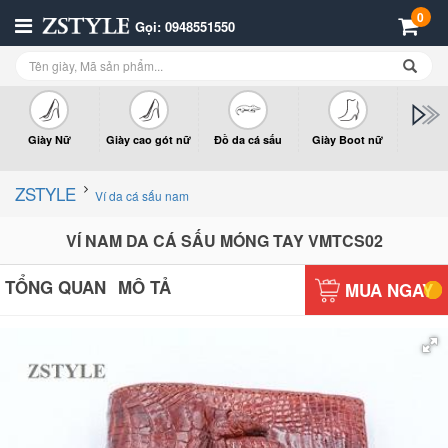
0
Gọi: 0948551550
Giày Nữ
Giày cao gót nữ
Đồ da cá sấu
Giày Boot nữ
Giày x
n
ZSTYLE
Ví da cá sấu nam
VÍ NAM DA CÁ SẤU MÓNG TAY VMTCS02
TỔNG QUAN
MÔ TẢ