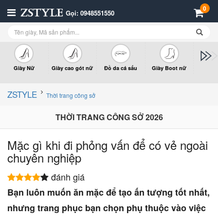
0
Gọi: 0948551550
Giày Nữ
Giày cao gót nữ
Đồ da cá sấu
Giày Boot nữ
Giày x
n
ZSTYLE
Thời trang công sở
THỜI TRANG CÔNG SỞ 2026
Mặc gì khi đi phỏng vấn để có vẻ ngoài
chuyên nghiệp
đánh giá
Bạn luôn muốn ăn mặc để tạo ấn tượng tốt nhất,
nhưng trang phục bạn chọn phụ thuộc vào việc