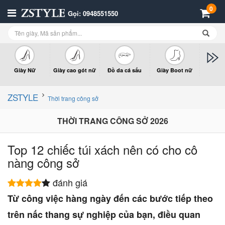
0
Gọi: 0948551550
Giày Nữ
Giày cao gót nữ
Đồ da cá sấu
Giày Boot nữ
Giày x
n
ZSTYLE
Thời trang công sở
THỜI TRANG CÔNG SỞ 2026
Top 12 chiếc túi xách nên có cho cô
nàng công sở
đánh giá
Từ công việc hàng ngày đến các bước tiếp theo
trên nấc thang sự nghiệp của bạn, điều quan