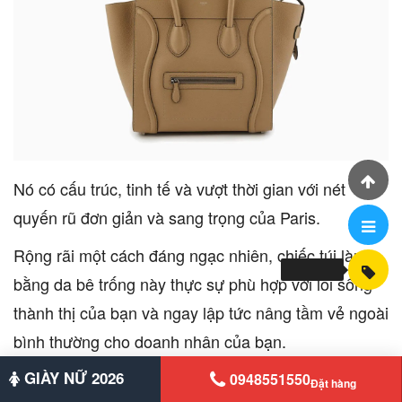
Nó có cấu trúc, tinh tế và vượt thời gian với nét
quyến rũ đơn giản và sang trọng của Paris.
Rộng rãi một cách đáng ngạc nhiên, chiếc túi làm
bằng da bê trống này thực sự phù hợp với lối sống
thành thị của bạn và ngay lập tức nâng tầm vẻ ngoài
bình thường cho doanh nhân của bạn.
GIÀY NỮ 2026
9. Túi đeo vai lớn Behno Ina
0948551550
Đặt hàng