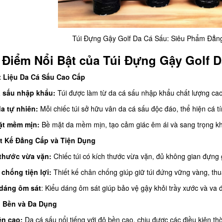
Túi Đựng Gậy Golf Da Cá Sấu: Siêu Phẩm Đẳn
 Điểm Nổi Bật của Túi Đựng Gậy Golf 
t Liệu Da Cá Sấu Cao Cấp
á sấu nhập khẩu:
Túi được làm từ da cá sấu nhập khẩu chất lượng cao,
a tự nhiên:
Mỗi chiếc túi sở hữu vân da cá sấu độc đáo, thể hiện cá tí
ặt mềm mịn:
Bề mặt da mềm mịn, tạo cảm giác êm ái và sang trọng k
ết Kế Đẳng Cấp và Tiện Dụng
 thước vừa vặn:
Chiếc túi có kích thước vừa vặn, đủ không gian đựng g
chống tiện lợi:
Thiết kế chân chống giúp giữ túi đứng vững vàng, thuậ
 dáng ôm sát
: Kiểu dáng ôm sát giúp bảo vệ gậy khỏi trầy xước và va đ
h Bền và Đa Dụng
ền cao:
Da cá sấu nổi tiếng với độ bền cao, chịu được các điều kiện thờ