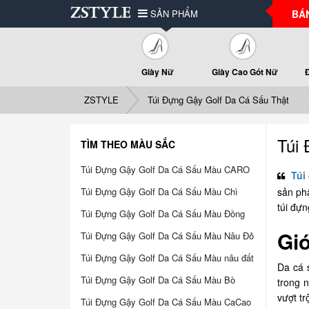
SẢN PHẨM
BÁ
Giày Nữ
Giày Cao Gót Nữ
ZSTYLE
Túi Đựng Gậy Golf Da Cá Sấu Thật
Túi
TÌM THEO MÀU SẮC
Túi Đựng Gậy Golf Da Cá Sấu Màu CARO
Túi
Túi Đựng Gậy Golf Da Cá Sấu Màu Chì
sản phẩ
túi đựn
Túi Đựng Gậy Golf Da Cá Sấu Màu Đồng
Giớ
Túi Đựng Gậy Golf Da Cá Sấu Màu Nâu Đỏ
Túi Đựng Gậy Golf Da Cá Sấu Màu nâu đất
Da cá 
Túi Đựng Gậy Golf Da Cá Sấu Màu Bò
trong 
vượt t
Túi Đựng Gậy Golf Da Cá Sấu Màu CaCao