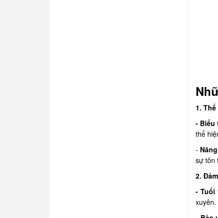
Nhữ
1. Thể
- Biểu
thể hi
-
Nâng
sự tôn 
2. Đảm
- Tuổi
xuyên.
-
Bảo 