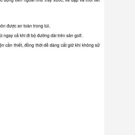
n được an toàn trong túi.
 ngay cả khi đi bộ đường dài trên sân golf.
n cần thiết, đồng thời dễ dàng cất giữ khi không sử