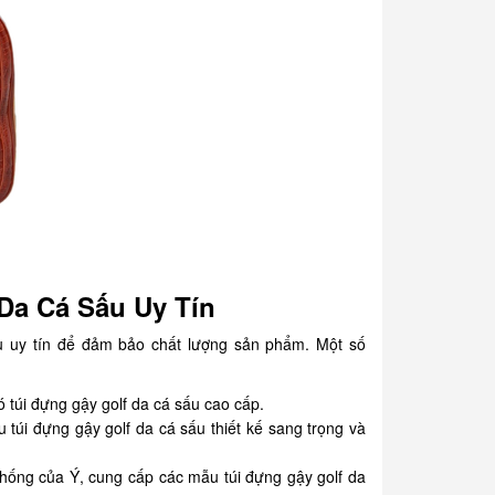
Da Cá Sấu Uy Tín
ệu uy tín để đảm bảo chất lượng sản phẩm. Một số
 túi đựng gậy golf da cá sấu cao cấp.
 túi đựng gậy golf da cá sấu thiết kế sang trọng và
thống của Ý, cung cấp các mẫu túi đựng gậy golf da