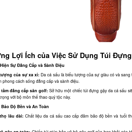
ng Lợi Ích của Việc Sử Dụng Túi Đựng
 Hiện Sự Đẳng Cấp và Sành Điệu
 tượng của sự xa xỉ:
Da cá sấu là biểu tượng của sự giàu có và sang t
ện phong cách sống đẳng cấp và sành điệu.
 tầm đẳng cấp sân golf:
Sở hữu một chiếc túi đựng gậy da cá sấu sẽ g
trọng với bộ môn thể thao quý tộc này.
 Bảo Độ Bền và An Toàn
 thọ lâu dài:
Chất liệu da cá sấu cao cấp đảm bảo độ bền và tuổi thọ 
vệ gậy an toàn:
Chiếc túi giúp bảo vệ bộ gậy golf của bạn khỏi các tá