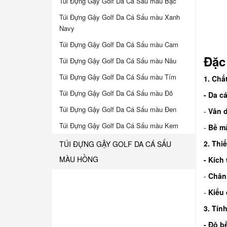
Túi Đựng Gậy Golf Da Cá Sấu màu Bạc
Túi Đựng Gậy Golf Da Cá Sấu màu Xanh
Navy
Túi Đựng Gậy Golf Da Cá Sấu màu Cam
Đặc
Túi Đựng Gậy Golf Da Cá Sấu màu Nâu
Túi Đựng Gậy Golf Da Cá Sấu màu Tím
1. Chấ
Túi Đựng Gậy Golf Da Cá Sấu màu Đỏ
- Da c
Túi Đựng Gậy Golf Da Cá Sấu màu Đen
-
Vân d
Túi Đựng Gậy Golf Da Cá Sấu màu Kem
-
Bề m
2. Thi
TÚI ĐỰNG GẬY GOLF DA CÁ SẤU
MÀU HỒNG
- Kích
-
Chân 
-
Kiểu
3. Tín
- Độ b