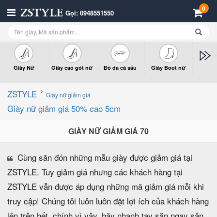
0
Gọi: 0948551550
Giày Nữ
Giày cao gót nữ
Đồ da cá sấu
Giày Boot nữ
Giày x
n
ZSTYLE
Giày nữ giảm giá
Giày nữ giảm giá 50% cao 5cm
GIÀY NỮ GIẢM GIÁ 70
Cùng săn đón những mẫu giày được giảm giá tại
ZSTYLE. Tuy giảm giá nhưng các khách hàng tại
ZSTYLE vẫn được áp dụng những mã giảm giá mỗi khi
truy cập! Chúng tôi luôn luôn đặt lợi ích của khách hàng
lên trên hết, chính vì vậy, hãy nhanh tay săn ngay sản