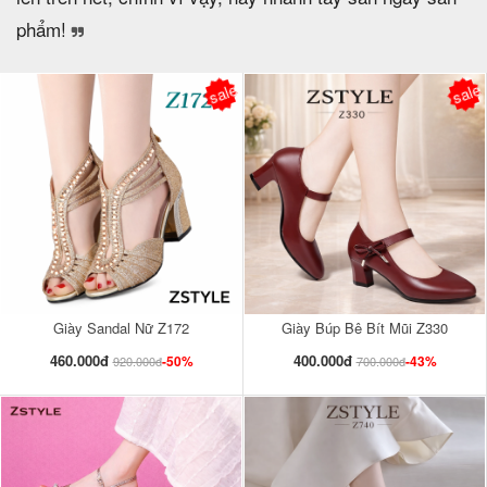
phẩm!
sale
sale
Giày Sandal Nữ Z172
Giày Búp Bê Bít Mũi Z330
460.000đ
400.000đ
-50%
-43%
920.000đ
700.000đ