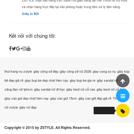
ZSTYLE nhận đặt hàng trực tuyến và giao hàng tận nơi, chưa hỗ trợ mua
và nhận hàng trực tiếp tại văn phòng hoặc trung tâm xử lý đơn hàng.
Giấy in Bill
Kết nối với chúng tôi:
thoi trang nu zstyle
giày công sở đẹp
giày công sở nữ 2026
giay cong so nu
giày búp
bê đẹp giá rẻ
giay bup be dep nhat hien nay
giay bup be gia re
giày sandal nữ
giày
xăng đan nữ tphcm
giày sandal nữ đi học
giày boot nữ cổ cao
giày boot nữ cổ thấp
giay cao got dep nhat hien nay
giay cao got 15cm
giày cao gót đẹp giá rẻ
Thời trang
nữ zstyle
giày nữ đẹp
Copyright © 2015 by ZSTYLE. All Rights Reserved.