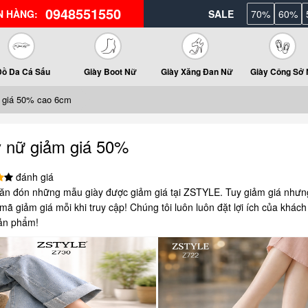
0948551550
N HÀNG:
SALE
70%
60%
Đồ Da Cá Sấu
Giày Boot Nữ
Giày Xăng Đan Nữ
Giày Công Sở
 giá 50% cao 6cm
y nữ giảm giá 50%
đánh giá
ăn đón những mẫu giày được giảm giá tại ZSTYLE. Tuy giảm giá nhưn
ã giảm giá mỗi khi truy cập! Chúng tôi luôn luôn đặt lợi ích của khách
ản phẩm!