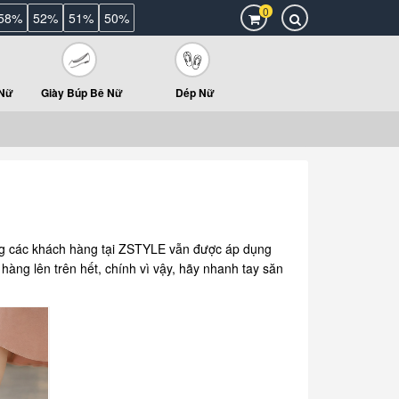
0
58%
52%
51%
50%
 Nữ
Giày Búp Bê Nữ
Dép Nữ
g các khách hàng tại ZSTYLE vẫn được áp dụng
 hàng lên trên hết, chính vì vậy, hãy nhanh tay săn