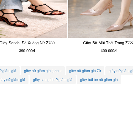
Giày Sandal Đế Xuồng Nữ Z730
Giày Bít Mũi Thời Trang Z72
390.000đ
400.000đ
ữ giảm giá
giày nữ giảm giá tphcm
giày nữ giảm giá 70
giày nữ giảm gi
iày nữ giảm giá
giày cao gót nữ giảm giá
giày bút be nữ giảm giá