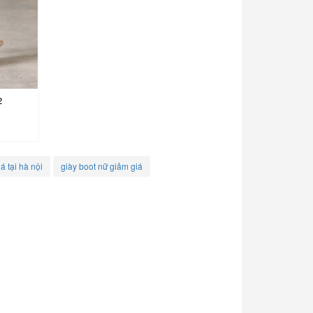
2
á tại hà nội
giày boot nữ giảm giá