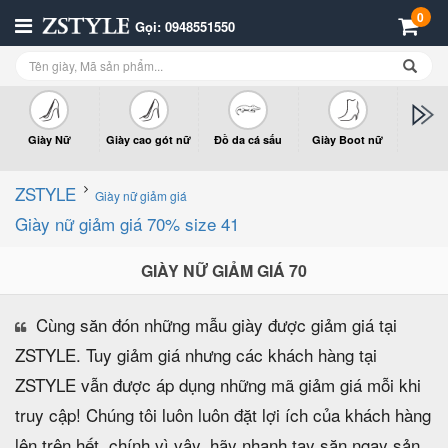
0
Gọi: 0948551550
Giày Nữ
Giày cao gót nữ
Đồ da cá sấu
Giày Boot nữ
Giày x
n
ZSTYLE
Giày nữ giảm giá
Giày nữ giảm giá 70% size 41
GIÀY NỮ GIẢM GIÁ 70
Cùng săn đón những mẫu giày được giảm giá tại
ZSTYLE. Tuy giảm giá nhưng các khách hàng tại
ZSTYLE vẫn được áp dụng những mã giảm giá mỗi khi
truy cập! Chúng tôi luôn luôn đặt lợi ích của khách hàng
lên trên hết, chính vì vậy, hãy nhanh tay săn ngay sản