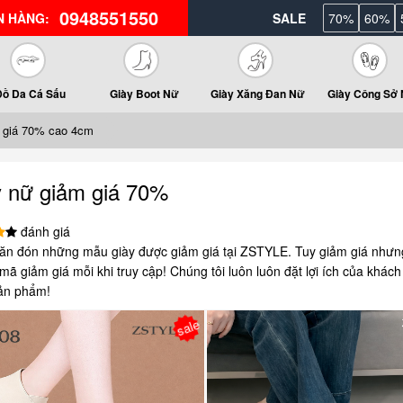
0948551550
N HÀNG:
SALE
70%
60%
Đồ Da Cá Sấu
Giày Boot Nữ
Giày Xăng Đan Nữ
Giày Công Sở
 giá 70% cao 4cm
y nữ giảm giá 70%
đánh giá
ăn đón những mẫu giày được giảm giá tại ZSTYLE. Tuy giảm giá nhưn
ã giảm giá mỗi khi truy cập! Chúng tôi luôn luôn đặt lợi ích của khách
ản phẩm!
sale