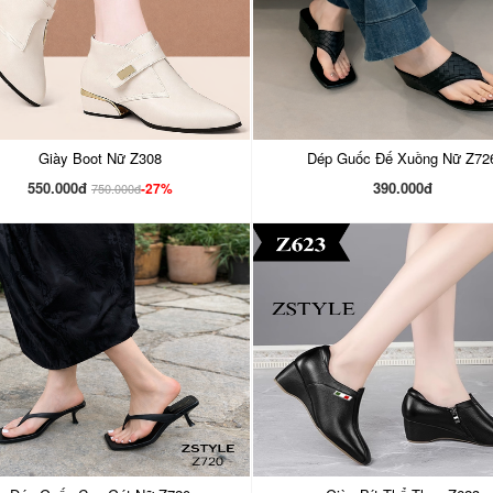
Giày Boot Nữ Z308
Dép Guốc Đế Xuồng Nữ Z72
550.000đ
390.000đ
-27%
750.000đ