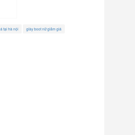
á tại hà nội
giày boot nữ giảm giá