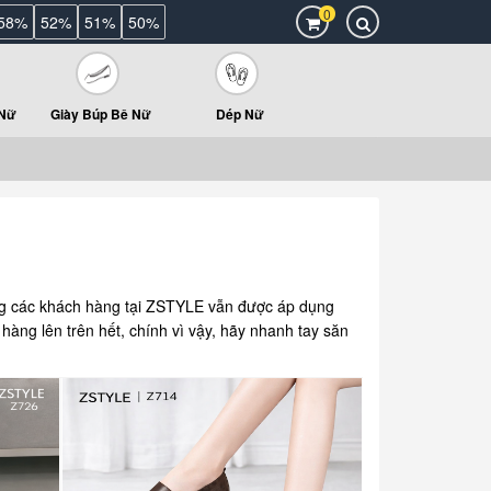
0
58%
52%
51%
50%
 Nữ
Giày Búp Bê Nữ
Dép Nữ
g các khách hàng tại ZSTYLE vẫn được áp dụng
 hàng lên trên hết, chính vì vậy, hãy nhanh tay săn