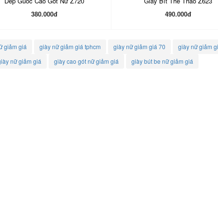
Dép Guốc Cao Gót Nữ Z720
Giày Bít Thể Thao Z623
380.000đ
490.000đ
ữ giảm giá
giày nữ giảm giá tphcm
giày nữ giảm giá 70
giày nữ giảm gi
iày nữ giảm giá
giày cao gót nữ giảm giá
giày bút be nữ giảm giá