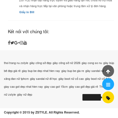
ZSTYLE nhận đặt hàng trực tuyến và giao hàng tận nơi, chưa hỗ trợ mua
và nhận hàng trực tiếp tại văn phòng hoặc trung tâm xử lý đơn hàng.
Giấy in Bill
Kết nối với chúng tôi:
thoi trang nu zstyle
giày công sở đẹp
giày công sở nữ 2026
giay cong so nu
giày búp
bê đẹp giá rẻ
giay bup be dep nhat hien nay
giay bup be gia re
giày sandal nữ
giày
xăng đan nữ tphcm
giày sandal nữ đi học
giày boot nữ cổ cao
giày boot nữ cổ thấp
giay cao got dep nhat hien nay
giay cao got 15cm
giày cao gót đẹp giá rẻ
Thời trang
nữ zstyle
giày nữ đẹp
Copyright © 2015 by ZSTYLE. All Rights Reserved.