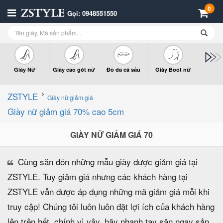
0
Gọi: 0948551550
Giày Nữ
Giày cao gót nữ
Đồ da cá sấu
Giày Boot nữ
Giày x
n
ZSTYLE
Giày nữ giảm giá
Giày nữ giảm giá 70% cao 5cm
GIÀY NỮ GIẢM GIÁ 70
Cùng săn đón những mẫu giày được giảm giá tại
ZSTYLE. Tuy giảm giá nhưng các khách hàng tại
ZSTYLE vẫn được áp dụng những mã giảm giá mỗi khi
truy cập! Chúng tôi luôn luôn đặt lợi ích của khách hàng
lên trên hết, chính vì vậy, hãy nhanh tay săn ngay sản