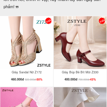
phẩm!
sale
sale
Giày Sandal Nữ Z172
Giày Búp Bê Bít Mũi Z330
460.000đ
400.000đ
-50%
-43%
920.000đ
700.000đ