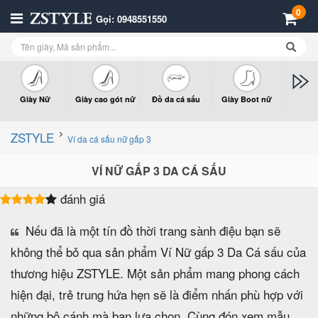
0
Gọi: 0948551550
Giày Nữ
Giày cao gót nữ
Đồ da cá sấu
Giày Boot nữ
Giày x
n
ZSTYLE
Ví da cá sấu nữ gấp 3
VÍ NỮ GẤP 3 DA CÁ SẤU
đánh giá
Nếu đã là một tín đồ thời trang sành điệu bạn sẽ
không thể bỏ qua sản phẩm Ví Nữ gấp 3 Da Cá sấu của
thương hiệu ZSTYLE. Một sản phẩm mang phong cách
hiện đại, trẻ trung hứa hẹn sẽ là điểm nhấn phù hợp với
những bộ cánh mà bạn lựa chọn. Cùng đón xem mẫu