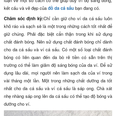
luận về một số cách có thể giúp duy trì độ sáng bóng,
kết cấu và vẻ đẹp của
bạn đang có.
đồ da cá sấu
Chỉ cần giữ cho ví da cá sấu luôn
Chăm sóc định kỳ:
khô ráo và sạch sẽ là một trong những cách tốt nhất để
giữ chúng. Phải đặc biệt cẩn thận trong khi sử dụng
chất đánh bóng. Nên sử dụng chất đánh bóng chỉ dành
cho da cá sấu và ví cá sấu. Có một số loại chất đánh
bóng có liên quan đến da bò rẻ tiền có sẵn trên thị
trường có thể làm giảm độ sáng bóng của da ví. Để sử
dụng lâu dài, mọi người nên làm sạch da của ví trong
vài tháng một lần. Một trong những chất dưỡng da tốt
nhất cho da cá sấu và ví cá sấu là sáp ong. Chà xát
nhẹ nhàng sáp ong lên da cá sấu có thể tạo độ bóng và
dưỡng cho ví.