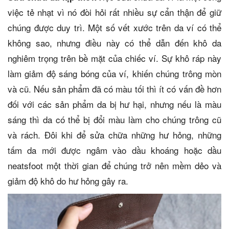
việc tẻ nhạt vì nó đòi hỏi rất nhiều sự cẩn thận để giữ
chúng được duy trì. Một số vết xước trên da ví có thể
không sao, nhưng điều này có thể dẫn đến khô da
nghiêm trọng trên bề mặt của chiếc ví. Sự khô ráp này
làm giảm độ sáng bóng của ví, khiến chúng trông mòn
và cũ. Nếu sản phẩm đã có màu tối thì ít có vấn đề hơn
đối với các sản phẩm da bị hư hại, nhưng nếu là màu
sáng thì da có thể bị đổi màu làm cho chúng trông cũ
và rách. Đôi khi để sửa chữa những hư hỏng, những
tấm da mới được ngâm vào dầu khoáng hoặc dầu
neatsfoot một thời gian để chúng trở nên mềm dẻo và
giảm độ khô do hư hỏng gây ra.