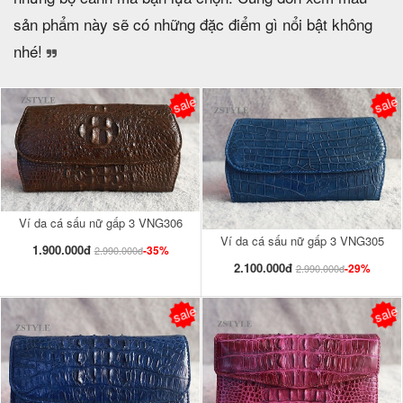
sản phẩm này sẽ có những đặc điểm gì nổi bật không
nhé!
sale
sale
Ví da cá sấu nữ gấp 3 VNG306
Ví da cá sấu nữ gấp 3 VNG305
1.900.000đ
-35%
2.990.000đ
2.100.000đ
-29%
2.990.000đ
sale
sale