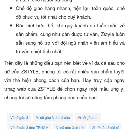
Chế độ giao hàng nhanh, tiện lợi, toàn quốc, chế
độ phục vụ tốt nhất cho quý khách.
Đặc biệt hơn thế, khi quý khách có thắc mắc về
sản phẩm, cũng như cần được tư vấn, Zstyle luôn
sẵn sàng hỗ trợ với đội ngũ nhân viên am hiểu và
tư vấn nhiệt tình nhất.
Trên đây là những điều bạn nên biết về ví da cá sấu cho
nữ của ZSTYLE, chúng tôi có rất nhiều sản phẩm tuyệt
vời thể hiện phong cách của bạn. Hãy truy cập ngay
trnag web của ZSTYLE để chọn ngay một mẫu ưng ý,
chúng tôi sẽ nâng tầm phong cách của bạn!
Ví nữ gấp 3
Ví nữ gấp 3 da cá sấu
Ví nữ gấp ba
Ví nữ gấp 3 đẹp TPHCM
Ví nữ gấp 3 giá rẻ
Ví nữ gấp 3 giá sỉ