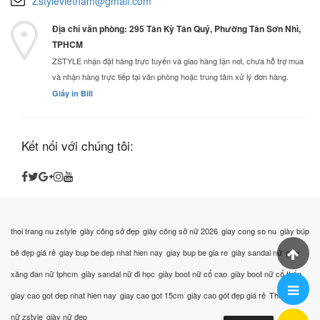
Zstylevietnam@gmail.com
Địa chỉ văn phòng: 295 Tân Kỳ Tân Quý, Phường Tân Sơn Nhì,
TPHCM
ZSTYLE nhận đặt hàng trực tuyến và giao hàng tận nơi, chưa hỗ trợ mua
và nhận hàng trực tiếp tại văn phòng hoặc trung tâm xử lý đơn hàng.
Giấy in Bill
Kết nối với chúng tôi:
thoi trang nu zstyle
giày công sở đẹp
giày công sở nữ 2026
giay cong so nu
giày búp
bê đẹp giá rẻ
giay bup be dep nhat hien nay
giay bup be gia re
giày sandal nữ
giày
xăng đan nữ tphcm
giày sandal nữ đi học
giày boot nữ cổ cao
giày boot nữ cổ thấp
giay cao got dep nhat hien nay
giay cao got 15cm
giày cao gót đẹp giá rẻ
Thời trang
nữ zstyle
giày nữ đẹp