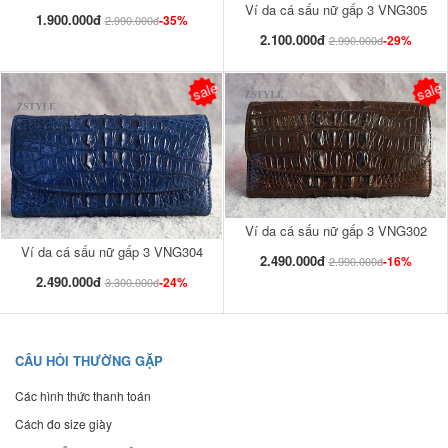
Ví da cá sấu nữ gấp 3 VNG305
1.900.000đ
-35%
2.990.000đ
2.100.000đ
-29%
2.990.000đ
sale
sale
Ví da cá sấu nữ gấp 3 VNG302
Ví da cá sấu nữ gấp 3 VNG304
2.490.000đ
-16%
2.990.000đ
2.490.000đ
-24%
3.300.000đ
CÂU HỎI THƯỜNG GẶP
Các hình thức thanh toán
Cách đo size giày