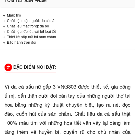
TÓM TẮT SẢN PHẨM
Màu: tím
Chất liệu mặt ngoài: da cá sấu
Chất liệu mặt trong: da bò
Chất liệu lớp lót: vải lót loại tốt
Thiết kế nắp nút hít nam châm
Bảo hành trọn đời
ĐẶC ĐIỂM NỔI BẬT:
Ví da cá sấu nữ gấp 3 VNG303 được thiết kế, gia công
tỉ mị, cẩn thận dưới đôi bàn tay của những người thợ tài
hoa bằng những kỹ thuật chuyên biệt, tạo ra nét độc
đáo, cuốn hút của sản phẩm. Chất liệu da cá sấu thật
100% màu tím với những họa tiết vân vảy lại càng làm
tăng thêm vẻ huyền bí, quyến rũ cho chủ nhân của