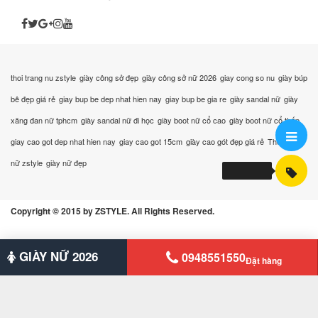
thoi trang nu zstyle
giày công sở đẹp
giày công sở nữ 2026
giay cong so nu
giày búp
bê đẹp giá rẻ
giay bup be dep nhat hien nay
giay bup be gia re
giày sandal nữ
giày
xăng đan nữ tphcm
giày sandal nữ đi học
giày boot nữ cổ cao
giày boot nữ cổ thấp
giay cao got dep nhat hien nay
giay cao got 15cm
giày cao gót đẹp giá rẻ
Thời trang
nữ zstyle
giày nữ đẹp
Copyright © 2015 by ZSTYLE. All Rights Reserved.
GIÀY NỮ 2026
0948551550
Đặt hàng