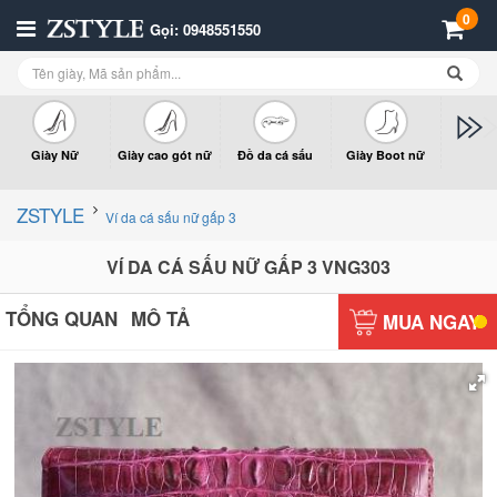
0
Gọi: 0948551550
Giày Nữ
Giày cao gót nữ
Đồ da cá sấu
Giày Boot nữ
Giày x
n
ZSTYLE
Ví da cá sấu nữ gấp 3
VÍ DA CÁ SẤU NỮ GẤP 3 VNG303
TỔNG QUAN
MÔ TẢ