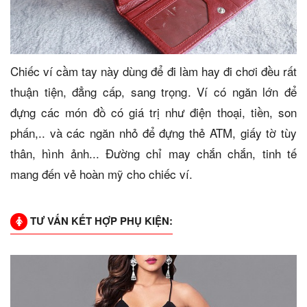
Chiếc ví cầm tay này dùng để đi làm hay đi chơi đều rất
thuận tiện, đẳng cấp, sang trọng. Ví có ngăn lớn để
đựng các món đồ có giá trị như điện thoại, tiền, son
phấn,.. và các ngăn nhỏ để đựng thẻ ATM, giấy tờ tùy
thân, hình ảnh... Đường chỉ may chắn chắn, tinh tế
mang đến vẻ hoàn mỹ cho chiếc ví.
TƯ VẤN KẾT HỢP PHỤ KIỆN: