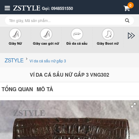
0
Gọi: 0948551550
Giày Nữ
Giày cao gót nữ
Đồ da cá sấu
Giày Boot nữ
Giày x
n
ZSTYLE
Ví da cá sấu nữ gấp 3
VÍ DA CÁ SẤU NỮ GẤP 3 VNG302
TỔNG QUAN
MÔ TẢ