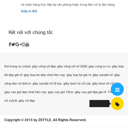
và nhận hàng trực tiếp tại văn phòng hoặc trung tâm xử lý đơn hàng.
Giấy in Bill
Kết nối với chúng tôi:
thoi trang nu zstyle
giày công sở đẹp
giày công sở nữ 2026
giay cong so nu
giày búp
bê đẹp giá rẻ
giay bup be dep nhat hien nay
giay bup be gia re
giày sandal nữ
giày
xăng đan nữ tphcm
giày sandal nữ đi học
giày boot nữ cổ cao
giày boot nữ cổ thấp
giay cao got dep nhat hien nay
giay cao got 15cm
giày cao gót đẹp giá rẻ
Thời trang
nữ zstyle
giày nữ đẹp
Copyright © 2015 by ZSTYLE. All Rights Reserved.