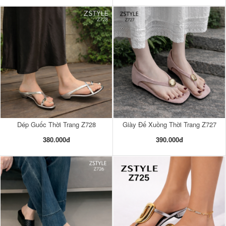
Dép Guốc Thời Trang Z728
Giày Đế Xuồng Thời Trang Z727
380.000đ
390.000đ