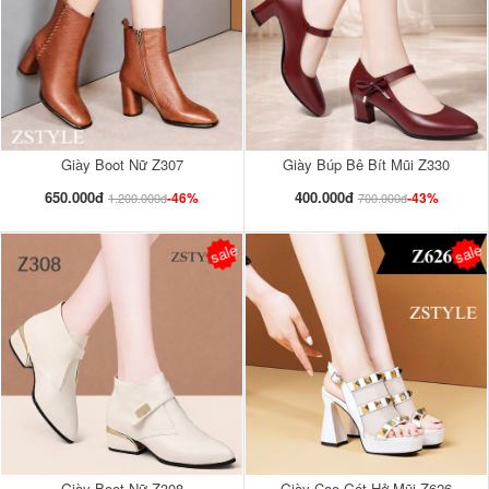
Giày Boot Nữ Z307
Giày Búp Bê Bít Mũi Z330
650.000đ
400.000đ
-46%
-43%
1.200.000đ
700.000đ
sale
sale
Giày Boot Nữ Z308
Giày Cao Gót Hở Mũi Z626