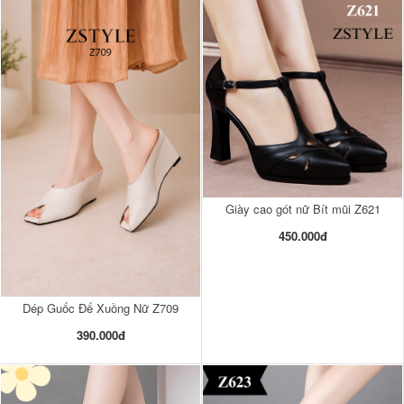
Giày cao gót nữ Bít mũi Z621
450.000đ
Dép Guốc Đế Xuồng Nữ Z709
390.000đ