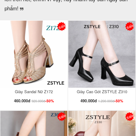
phẩm!
sale
sale
Giày Sandal Nữ Z172
Giày Cao Gót ZSTYLE Z310
460.000đ
490.000đ
-50%
-50%
920.000đ
1.200.000đ
sale
sale