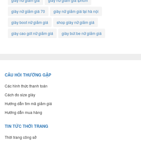
giày nữ giảm giá
giày nữ giảm giá tphcm
giày nữ giảm giá 70
giày nữ giảm giá tại hà nội
giày boot nữ giảm giá
shop giày nữ giảm giá
giày cao gót nữ giảm giá
giày bút be nữ giảm giá
CÂU HỎI THƯỜNG GẶP
Các hình thức thanh toán
Cách đo size giày
Hướng dẫn tìm mã giảm giá
Hướng dẫn mua hàng
TIN TỨC THỜI TRANG
Thời trang công sở