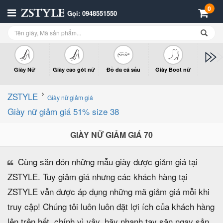
0
Gọi: 0948551550
Giày Nữ
Giày cao gót nữ
Đồ da cá sấu
Giày Boot nữ
Giày x
n
ZSTYLE
Giày nữ giảm giá
Giày nữ giảm giá 51% size 38
GIÀY NỮ GIẢM GIÁ 70
Cùng săn đón những mẫu giày được giảm giá tại
ZSTYLE. Tuy giảm giá nhưng các khách hàng tại
ZSTYLE vẫn được áp dụng những mã giảm giá mỗi khi
truy cập! Chúng tôi luôn luôn đặt lợi ích của khách hàng
lên trên hết, chính vì vậy, hãy nhanh tay săn ngay sản