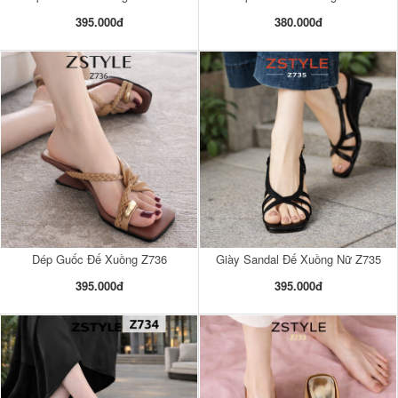
395.000đ
380.000đ
Dép Guốc Đế Xuồng Z736
Giày Sandal Đế Xuồng Nữ Z735
395.000đ
395.000đ