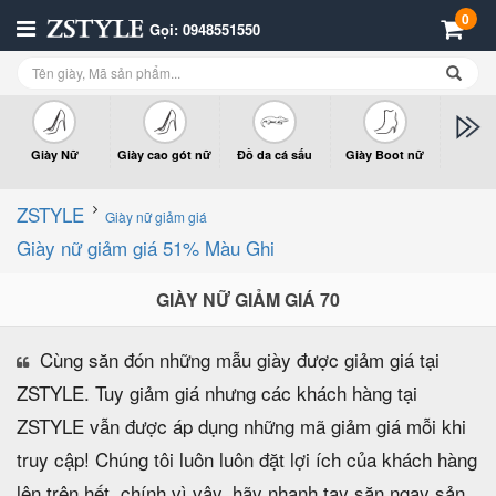
0
Gọi: 0948551550
Giày Nữ
Giày cao gót nữ
Đồ da cá sấu
Giày Boot nữ
Giày x
n
ZSTYLE
Giày nữ giảm giá
Giày nữ giảm giá 51% Màu Ghi
GIÀY NỮ GIẢM GIÁ 70
Cùng săn đón những mẫu giày được giảm giá tại
ZSTYLE. Tuy giảm giá nhưng các khách hàng tại
ZSTYLE vẫn được áp dụng những mã giảm giá mỗi khi
truy cập! Chúng tôi luôn luôn đặt lợi ích của khách hàng
lên trên hết, chính vì vậy, hãy nhanh tay săn ngay sản