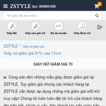
0
Gọi: 0948551550
Giày Nữ
Giày cao gót nữ
Đồ da cá sấu
Giày Boot nữ
Giày x
n
ZSTYLE
Giày nữ giảm giá
Giày nữ giảm giá 51% cao 11cm
GIÀY NỮ GIẢM GIÁ 70
Cùng săn đón những mẫu giày được giảm giá tại
ZSTYLE. Tuy giảm giá nhưng các khách hàng tại
ZSTYLE vẫn được áp dụng những mã giảm giá mỗi khi
truy cập! Chúng tôi luôn luôn đặt lợi ích của khách hàng
lên trên hết, chính vì vậy, hãy nhanh tay săn ngay sản