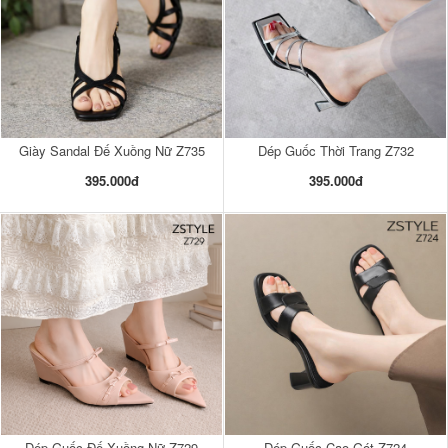
Giày Sandal Đế Xuồng Nữ Z735
Dép Guốc Thời Trang Z732
395.000đ
395.000đ
Dép Guốc Đế Xuồng Nữ Z729
Dép Guốc Cao Gót Z724