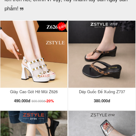
phẩm!
sale
Giày Cao Gót Hở Mũi Z626
Dép Guốc Đế Xuồng Z737
490.000đ
380.000đ
-20%
600.000đ