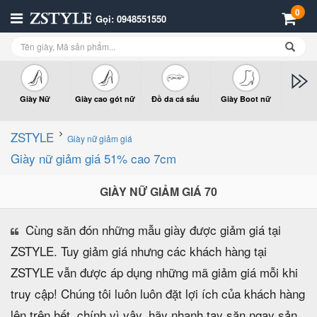
0
Gọi: 0948551550
Giày Nữ
Giày cao gót nữ
Đồ da cá sấu
Giày Boot nữ
Giày x
n
ZSTYLE
Giày nữ giảm giá
Giày nữ giảm giá 51% cao 7cm
GIÀY NỮ GIẢM GIÁ 70
Cùng săn đón những mẫu giày được giảm giá tại
ZSTYLE. Tuy giảm giá nhưng các khách hàng tại
ZSTYLE vẫn được áp dụng những mã giảm giá mỗi khi
truy cập! Chúng tôi luôn luôn đặt lợi ích của khách hàng
lên trên hết, chính vì vậy, hãy nhanh tay săn ngay sản