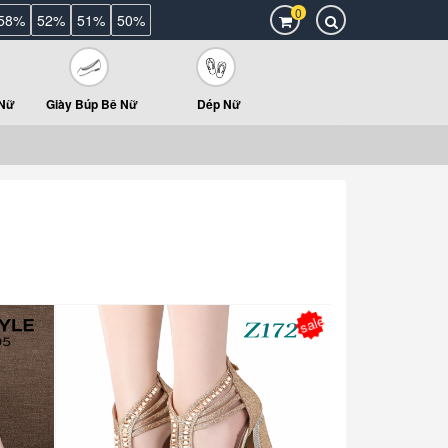
0
58%
52%
51%
50%
 Nữ
Giày Búp Bê Nữ
Dép Nữ
sale