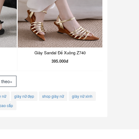
Giày Sandal Đế Xuồng Z740
395.000đ
 theo»
y nữ
giày nữ đẹp
shop giày nữ
giày nữ xinh
 cao cấp