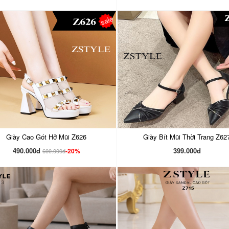
sale
Giày Cao Gót Hở Mũi Z626
Giày Bít Mũi Thời Trang Z62
490.000đ
399.000đ
-20%
600.000đ