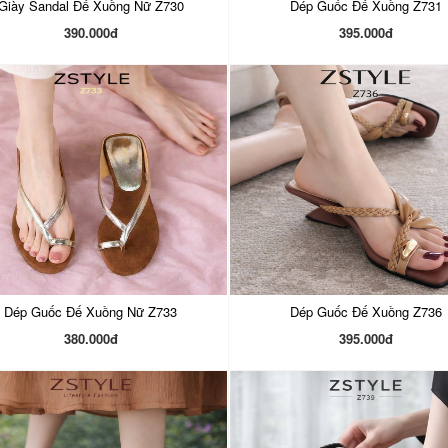
Giày Sandal Đế Xuồng Nữ Z730
Dép Guốc Đế Xuồng Z731
390.000đ
395.000đ
Dép Guốc Đế Xuồng Nữ Z733
Dép Guốc Đế Xuồng Z736
380.000đ
395.000đ