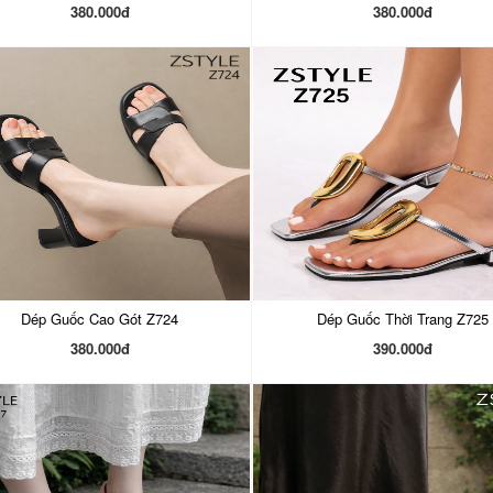
380.000đ
380.000đ
Dép Guốc Cao Gót Z724
Dép Guốc Thời Trang Z725
380.000đ
390.000đ