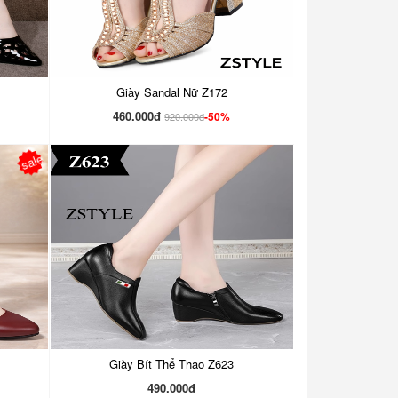
Giày Sandal Nữ Z172
460.000đ
-50%
920.000đ
sale
Giày Bít Thể Thao Z623
490.000đ