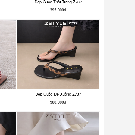
Dép Guốc Thời Trang Z732
395.000đ
Dép Guốc Đế Xuồng Z737
380.000đ