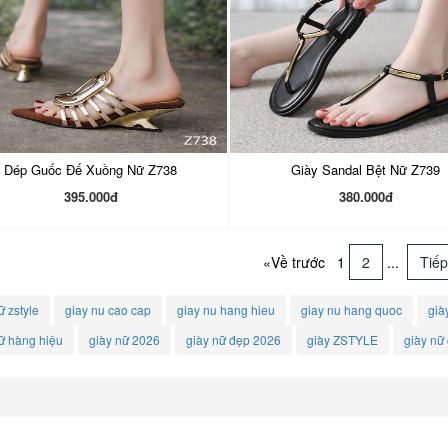
Dép Guốc Đế Xuồng Nữ Z738
Giày Sandal Bệt Nữ Z739
395.000đ
380.000đ
«Về trước
1
2
...
Tiếp
ữ zstyle
giay nu cao cap
giay nu hang hieu
giay nu hang quoc
già
ữ hàng hiệu
giày nữ 2026
giày nữ đẹp 2026
giày ZSTYLE
giày nữ