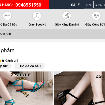
0948551550
N HÀNG:
SALE
70%
60%
Đồ Da Cá Sấu
Giày Boot Nữ
Giày Xăng Đan Nữ
Giày Công Sở
 500,000
 phẩm
đánh giá
ày Nữ
Đồ da cá sấu