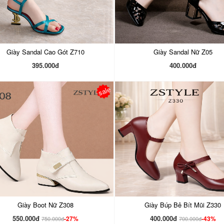
Giày Sandal Cao Gót Z710
Giày Sandal Nữ Z05
395.000đ
400.000đ
sale
Giày Boot Nữ Z308
Giày Búp Bê Bít Mũi Z330
550.000đ
400.000đ
-27%
-43%
750.000đ
700.000đ