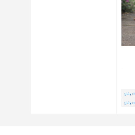
giày n
giày n