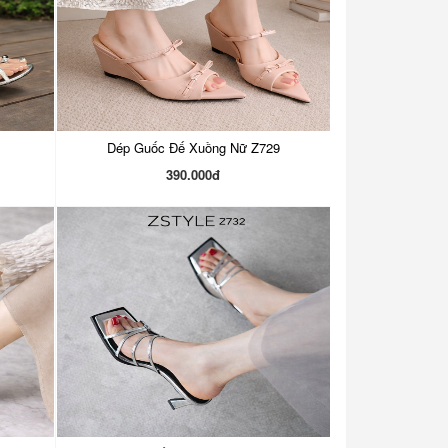
Dép Guốc Đế Xuồng Nữ Z729
390.000đ