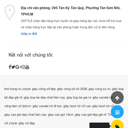
Địa chỉ văn phòng: 295 Tân Kỳ Tân Quý, Phường Tân Sơn Nhì,
TPHCM
ZSTYLE nhận đặt hàng trực tuyến và giao hàng tận nơi, chưa hỗ trợ mua
và nhận hàng trực tiếp tại văn phòng hoặc trung tâm xử lý đơn hàng.
Giấy in Bill
Kết nối với chúng tôi:
thoi trang nu zstyle
giày công sở đẹp
giày công sở nữ 2026
giay cong so nu
giày búp
bê đẹp giá rẻ
giay bup be dep nhat hien nay
giay bup be gia re
giày sandal nữ
giày
xăng đan nữ tphcm
giày sandal nữ đi học
giày boot nữ cổ cao
giày boot nữ cổ thấp
giay cao got dep nhat hien nay
giay cao got 15cm
giày cao gót đẹp giá rẻ
Thời trang
nữ zstyle
giày nữ đẹp