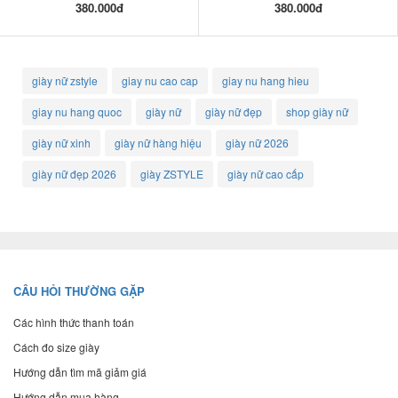
380.000đ
380.000đ
giày nữ zstyle
giay nu cao cap
giay nu hang hieu
giay nu hang quoc
giày nữ
giày nữ đẹp
shop giày nữ
giày nữ xinh
giày nữ hàng hiệu
giày nữ 2026
giày nữ đẹp 2026
giày ZSTYLE
giày nữ cao cấp
CÂU HỎI THƯỜNG GẶP
Các hình thức thanh toán
Cách đo size giày
Hướng dẫn tìm mã giảm giá
Hướng dẫn mua hàng