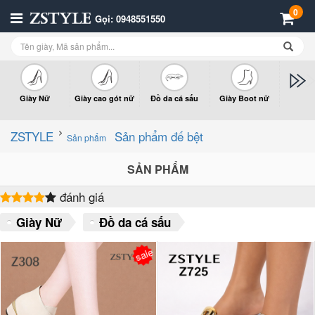
0
Gọi: 0948551550
Giày Nữ
Giày cao gót nữ
Đồ da cá sấu
Giày Boot nữ
Giày x
n
ZSTYLE
Sản phẩm đế bệt
Sản phẩm
SẢN PHẨM
đánh giá
Giày Nữ
Đồ da cá sấu
sale