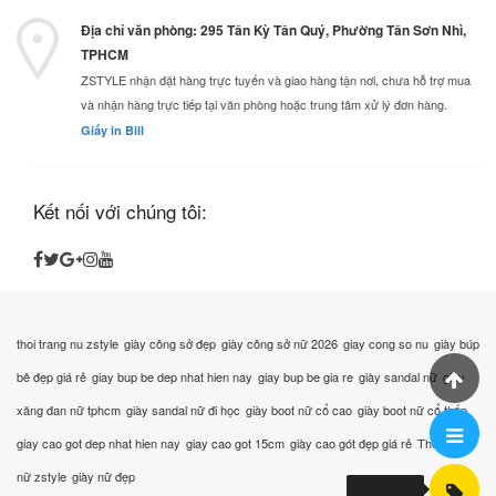
Địa chỉ văn phòng: 295 Tân Kỳ Tân Quý, Phường Tân Sơn Nhì,
TPHCM
ZSTYLE nhận đặt hàng trực tuyến và giao hàng tận nơi, chưa hỗ trợ mua
và nhận hàng trực tiếp tại văn phòng hoặc trung tâm xử lý đơn hàng.
Giấy in Bill
Kết nối với chúng tôi:
thoi trang nu zstyle
giày công sở đẹp
giày công sở nữ 2026
giay cong so nu
giày búp
bê đẹp giá rẻ
giay bup be dep nhat hien nay
giay bup be gia re
giày sandal nữ
giày
xăng đan nữ tphcm
giày sandal nữ đi học
giày boot nữ cổ cao
giày boot nữ cổ thấp
giay cao got dep nhat hien nay
giay cao got 15cm
giày cao gót đẹp giá rẻ
Thời trang
nữ zstyle
giày nữ đẹp