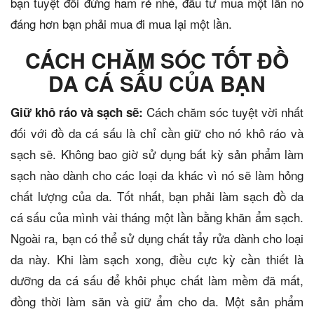
bạn tuyệt đối đừng ham rẻ nhé, đầu tư mua một lần nó
đáng hơn bạn phải mua đi mua lại một lần.
CÁCH CHĂM SÓC TỐT ĐỒ
DA CÁ SẤU CỦA BẠN
Cách chăm sóc tuyệt vời nhất
Giữ khô ráo và sạch sẽ:
đối với đồ da cá sấu là chỉ cần giữ cho nó khô ráo và
sạch sẽ. Không bao giờ sử dụng bất kỳ sản phẩm làm
sạch nào dành cho các loại da khác vì nó sẽ làm hỏng
chất lượng của da. Tốt nhất, bạn phải làm sạch đồ da
cá sấu của mình vài tháng một lần bằng khăn ẩm sạch.
Ngoài ra, bạn có thể sử dụng chất tẩy rửa dành cho loại
da này. Khi làm sạch xong, điều cực kỳ cần thiết là
dưỡng da cá sấu để khôi phục chất làm mềm đã mất,
đồng thời làm săn và giữ ẩm cho da. Một sản phẩm