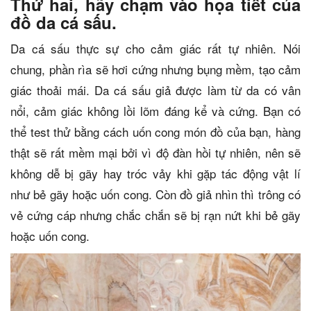
Thứ hai, hãy chạm vào họa tiết của
đồ da cá sấu.
Da cá sấu thực sự cho cảm giác rất tự nhiên. Nói
chung, phần rìa sẽ hơi cứng nhưng bụng mềm, tạo cảm
giác thoải mái. Da cá sấu giả được làm từ da có vân
nổi, cảm giác không lồi lõm đáng kể và cứng. Bạn có
thể test thử bằng cách uốn cong món đồ của bạn, hàng
thật sẽ rất mềm mại bởi vì độ đàn hồi tự nhiên, nên sẽ
không dễ bị gãy hay tróc vảy khi gặp tác động vật lí
như bẻ gãy hoặc uốn cong. Còn đồ giả nhìn thì trông có
vẻ cứng cáp nhưng chắc chắn sẽ bị rạn nứt khi bẻ gãy
hoặc uốn cong.