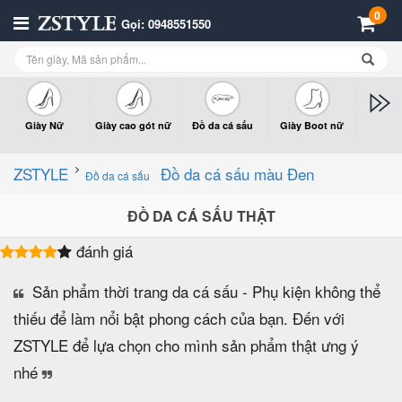
0
Gọi: 0948551550
Giày Nữ
Giày cao gót nữ
Đồ da cá sấu
Giày Boot nữ
Giày x
n
ZSTYLE
Đồ da cá sấu màu Đen
Đồ da cá sấu
ĐỒ DA CÁ SẤU THẬT
đánh giá
Sản phẩm thời trang da cá sấu - Phụ kiện không thể
thiếu để làm nổi bật phong cách của bạn. Đến với
ZSTYLE để lựa chọn cho mình sản phẩm thật ưng ý
nhé