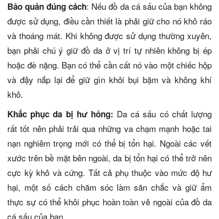
: Nếu đồ da cá sấu của bạn không
Bảo quản đúng cách
được sử dụng, điều cần thiết là phải giữ cho nó khô ráo
và thoáng mát. Khi không được sử dụng thường xuyên,
bạn phải chú ý giữ đồ da ở vị trí tự nhiên không bị ép
hoặc đè nặng. Bạn có thể cần cất nó vào một chiếc hộp
và đậy nắp lại để giữ gìn khỏi bụi bặm và không khí
khô.
Da cá sấu có chất lượng
Khắc phục da bị hư hỏng:
rất tốt nên phải trải qua những va chạm mạnh hoặc tai
nạn nghiêm trọng mới có thể bị tổn hại. Ngoài các vết
xước trên bề mặt bên ngoài, da bị tổn hại có thể trở nên
cực kỳ khô và cứng. Tất cả phụ thuộc vào mức độ hư
hại, một số cách chăm sóc làm săn chắc và giữ ẩm
thực sự có thể khôi phục hoàn toàn vẻ ngoài của đồ da
cá sấu của bạn.