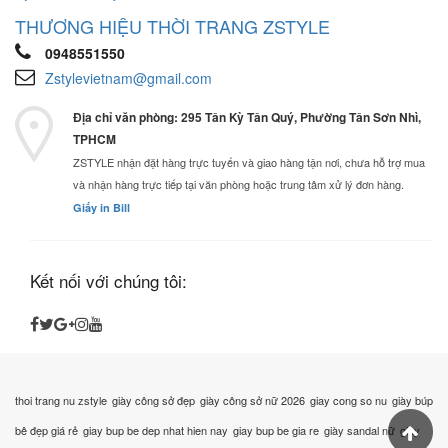
THƯƠNG HIỆU THỜI TRANG ZSTYLE
0948551550
Zstylevietnam@gmail.com
Địa chỉ văn phòng: 295 Tân Kỳ Tân Quý, Phường Tân Sơn Nhì,
TPHCM
ZSTYLE nhận đặt hàng trực tuyến và giao hàng tận nơi, chưa hỗ trợ mua
và nhận hàng trực tiếp tại văn phòng hoặc trung tâm xử lý đơn hàng.
Giấy in Bill
Kết nối với chúng tôi:
thoi trang nu zstyle
giày công sở đẹp
giày công sở nữ 2026
giay cong so nu
giày búp
bê đẹp giá rẻ
giay bup be dep nhat hien nay
giay bup be gia re
giày sandal nữ
giày