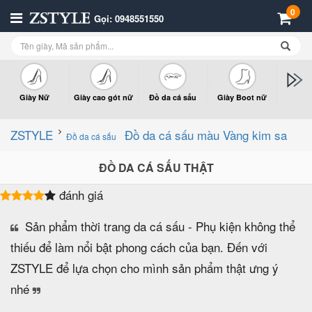
0
Gọi: 0948551550
Giày Nữ
Giày cao gót nữ
Đồ da cá sấu
Giày Boot nữ
Giày x
n
ZSTYLE
Đồ da cá sấu màu Vàng kim sa
Đồ da cá sấu
ĐỒ DA CÁ SẤU THẬT
đánh giá
Sản phẩm thời trang da cá sấu - Phụ kiện không thể
thiếu để làm nổi bật phong cách của bạn. Đến với
ZSTYLE để lựa chọn cho mình sản phẩm thật ưng ý
nhé