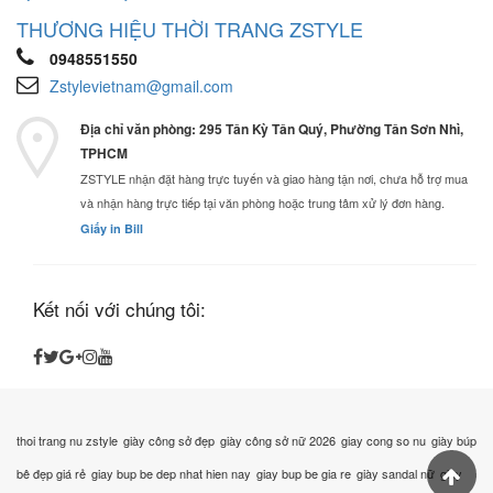
THƯƠNG HIỆU THỜI TRANG ZSTYLE
0948551550
Zstylevietnam@gmail.com
Địa chỉ văn phòng: 295 Tân Kỳ Tân Quý, Phường Tân Sơn Nhì,
TPHCM
ZSTYLE nhận đặt hàng trực tuyến và giao hàng tận nơi, chưa hỗ trợ mua
và nhận hàng trực tiếp tại văn phòng hoặc trung tâm xử lý đơn hàng.
Giấy in Bill
Kết nối với chúng tôi:
thoi trang nu zstyle
giày công sở đẹp
giày công sở nữ 2026
giay cong so nu
giày búp
bê đẹp giá rẻ
giay bup be dep nhat hien nay
giay bup be gia re
giày sandal nữ
giày