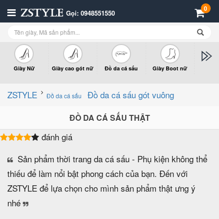
0
Gọi: 0948551550
Giày Nữ
Giày cao gót nữ
Đồ da cá sấu
Giày Boot nữ
Giày x
n
ZSTYLE
Đồ da cá sấu gót vuông
Đồ da cá sấu
ĐỒ DA CÁ SẤU THẬT
đánh giá
Sản phẩm thời trang da cá sấu - Phụ kiện không thể
thiếu để làm nổi bật phong cách của bạn. Đến với
ZSTYLE để lựa chọn cho mình sản phẩm thật ưng ý
nhé