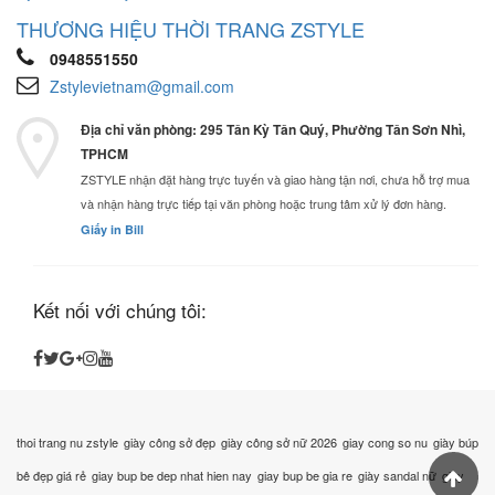
THƯƠNG HIỆU THỜI TRANG ZSTYLE
0948551550
Zstylevietnam@gmail.com
Địa chỉ văn phòng: 295 Tân Kỳ Tân Quý, Phường Tân Sơn Nhì,
TPHCM
ZSTYLE nhận đặt hàng trực tuyến và giao hàng tận nơi, chưa hỗ trợ mua
và nhận hàng trực tiếp tại văn phòng hoặc trung tâm xử lý đơn hàng.
Giấy in Bill
Kết nối với chúng tôi:
thoi trang nu zstyle
giày công sở đẹp
giày công sở nữ 2026
giay cong so nu
giày búp
bê đẹp giá rẻ
giay bup be dep nhat hien nay
giay bup be gia re
giày sandal nữ
giày