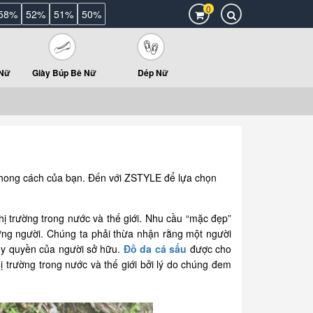
0
58%
52%
51%
50%
 Nữ
Giày Búp Bê Nữ
Dép Nữ
 phong cách của bạn. Đến với ZSTYLE để lựa chọn
ị trường trong nước và thế giới. Nhu cầu “mặc đẹp”
ừng người. Chúng ta phải thừa nhận rằng một người
 uy quyền của người sở hữu.
Đồ da cá sấu
được cho
ị trường trong nước và thế giới bởi lý do chúng đem