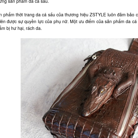
ững sản phẩm da cá sấu.
 phẩm thời trang da cá sấu của thương hiệu ZSTYLE luôn đảm bảo chất 
n lên được sự quyền lực của phụ nữ. Một ưu điểm của sản phẩm da cá 
m bị hư hại, rách da.