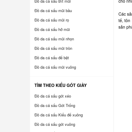
cho nh
Đồ da cá sấu Bít mũi
Đồ da cá sấu mũi bầu
Các sản
Đồ da cá sấu mũi rọ
tế, tô
sản phẩ
Đồ da cá sấu hở mũi
Đồ da cá sấu mũi nhọn
Đồ da cá sấu mũi tròn
Đồ da cá sấu đế bệt
Đồ da cá sấu mũi vuông
TÌM THEO KIỂU GÓT GIÀY
Đồ da cá sấu gót xéo
Đồ da cá sấu Gót Trống
Đồ da cá sấu Kiểu đế xuồng
Đồ da cá sấu gót vuông