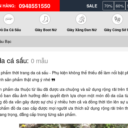
0948551550
N HÀNG:
SALE
70%
60%
Đồ Da Cá Sấu
Giày Boot Nữ
Giày Xăng Đan Nữ
Giày Công Sở
màu Bạc
da cá sấu:
0 mẫu
phẩm thời trang da cá sấu - Phụ kiện không thể thiếu để làm nổi bật
nh sản phẩm thật ưng ý nhé
n phẩm da thuộc từ lâu đã được ưa chuộng và sử dụng rộng rãi trên th
 tố ban đầu ảnh hưởng đến quyết định lựa chọn một món đồ da của t
g đồ da vẫn gây được sự chú ý nhiều hơn cả và đồng thời tôn lên sự
 phẩm đồ da cao cấp được mọi người ưa thích sử dụng rộng rãi trên th
 sang trọng, đẳng cấp trong từng sản phẩm.