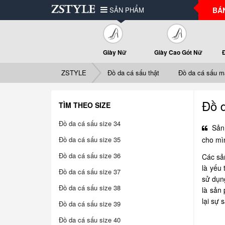
SẢN PHẨM
BÁ
Giày Nữ
Giày Cao Gót Nữ
ZSTYLE
Đồ da cá sấu thật
Đồ da cá sấu 
Đồ 
TÌM THEO SIZE
Đồ da cá sấu size 34
Sản 
Đồ da cá sấu size 35
cho mì
Đồ da cá sấu size 36
Các sả
là yếu
Đồ da cá sấu size 37
sử dụn
Đồ da cá sấu size 38
là sản
lại sự
Đồ da cá sấu size 39
Đồ da cá sấu size 40