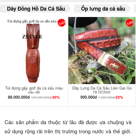
Dây Đồng Hồ Da Cá Sấu
Ốp lưng da cá sấu
sale
sale
Túi đựng gậy golf da cá sấu màu
Dây Lưng Da Cá Sấu Liền Gai Gù
nâu đỏ
DLDCS02
88.000.000đ
900.000đ
-30%
-52%
120.000.000đ
1.900.000đ
Các sản phẩm da thuộc từ lâu đã được ưa chuộng và
sử dụng rộng rãi trên thị trường trong nước và thế giới.