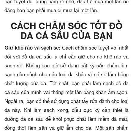
bạn tuyệt đối đừng ham rẻ nhé, đầu tư mua một lần nó
đáng hơn bạn phải mua đi mua lại một lần.
CÁCH CHĂM SÓC TỐT ĐỒ
DA CÁ SẤU CỦA BẠN
Cách chăm sóc tuyệt vời nhất
Giữ khô ráo và sạch sẽ:
đối với đồ da cá sấu là chỉ cần giữ cho nó khô ráo và
sạch sẽ. Không bao giờ sử dụng bất kỳ sản phẩm làm
sạch nào dành cho các loại da khác vì nó sẽ làm hỏng
chất lượng của da. Tốt nhất, bạn phải làm sạch đồ da
cá sấu của mình vài tháng một lần bằng khăn ẩm sạch.
Ngoài ra, bạn có thể sử dụng chất tẩy rửa dành cho loại
da này. Khi làm sạch xong, điều cực kỳ cần thiết là
dưỡng da cá sấu để khôi phục chất làm mềm đã mất,
đồng thời làm săn và giữ ẩm cho da. Một sản phẩm