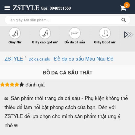
0
Gọi: 0948551550
Giày Nữ
Giày cao gót nữ
Đồ da cá sấu
Giày Boot nữ
Giày x
n
ZSTYLE
Đồ da cá sấu Màu Nâu Đỏ
Đồ da cá sấu
ĐỒ DA CÁ SẤU THẬT
đánh giá
Sản phẩm thời trang da cá sấu - Phụ kiện không thể
thiếu để làm nổi bật phong cách của bạn. Đến với
ZSTYLE để lựa chọn cho mình sản phẩm thật ưng ý
nhé