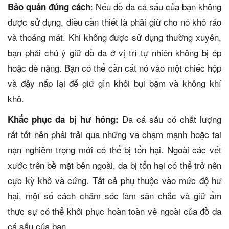
: Nếu đồ da cá sấu của bạn không
Bảo quản đúng cách
được sử dụng, điều cần thiết là phải giữ cho nó khô ráo
và thoáng mát. Khi không được sử dụng thường xuyên,
bạn phải chú ý giữ đồ da ở vị trí tự nhiên không bị ép
hoặc đè nặng. Bạn có thể cần cất nó vào một chiếc hộp
và đậy nắp lại để giữ gìn khỏi bụi bặm và không khí
khô.
Da cá sấu có chất lượng
Khắc phục da bị hư hỏng:
rất tốt nên phải trải qua những va chạm mạnh hoặc tai
nạn nghiêm trọng mới có thể bị tổn hại. Ngoài các vết
xước trên bề mặt bên ngoài, da bị tổn hại có thể trở nên
cực kỳ khô và cứng. Tất cả phụ thuộc vào mức độ hư
hại, một số cách chăm sóc làm săn chắc và giữ ẩm
thực sự có thể khôi phục hoàn toàn vẻ ngoài của đồ da
cá sấu của bạn.