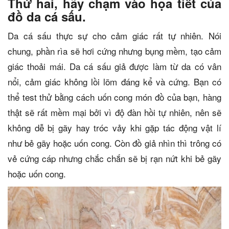
Thứ hai, hãy chạm vào họa tiết của
đồ da cá sấu.
Da cá sấu thực sự cho cảm giác rất tự nhiên. Nói
chung, phần rìa sẽ hơi cứng nhưng bụng mềm, tạo cảm
giác thoải mái. Da cá sấu giả được làm từ da có vân
nổi, cảm giác không lồi lõm đáng kể và cứng. Bạn có
thể test thử bằng cách uốn cong món đồ của bạn, hàng
thật sẽ rất mềm mại bởi vì độ đàn hồi tự nhiên, nên sẽ
không dễ bị gãy hay tróc vảy khi gặp tác động vật lí
như bẻ gãy hoặc uốn cong. Còn đồ giả nhìn thì trông có
vẻ cứng cáp nhưng chắc chắn sẽ bị rạn nứt khi bẻ gãy
hoặc uốn cong.