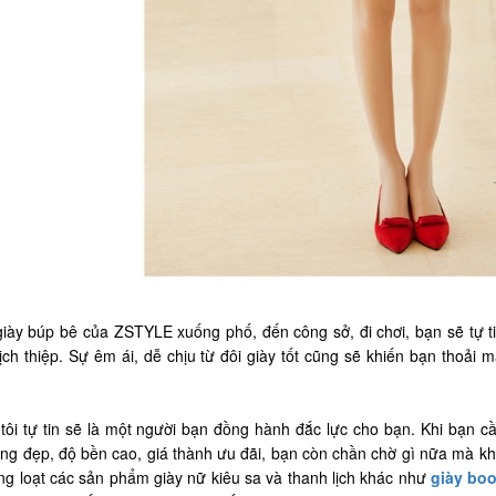
iày búp bê của ZSTYLE xuống phố, đến công sở, đi chơi, bạn sẽ tự tin
lịch thiệp. Sự êm ái, dễ chịu từ đôi giày tốt cũng sẽ khiến bạn thoải m
ôi tự tin
sẽ là một người bạn đồng hành đắc lực cho bạn. Khi bạn cầ
áng đẹp, độ bền cao, giá thành ưu đãi, bạn còn chần chờ gì nữa mà 
ng loạt các sản phẩm giày nữ kiêu sa và thanh lịch khác như
giày boo