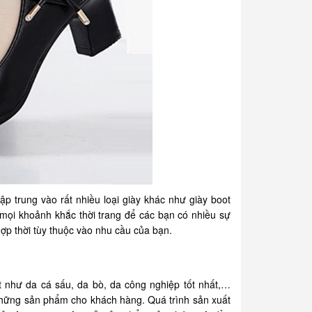
ập trung vào rất nhiều loại giày khác như giày boot
ọi khoảnh khắc thời trang để các bạn có nhiều sự
p thời tùy thuộc vào nhu cầu của bạn.
như da cá sấu, da bò, da công nghiệp tốt nhất,…
 những sản phẩm cho khách hàng. Quá trình sản xuất