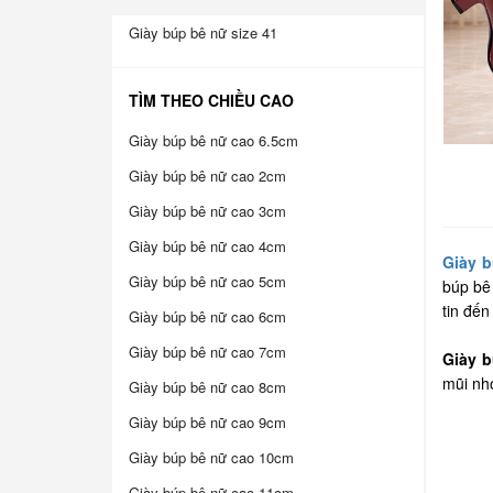
Giày búp bê nữ size 41
TÌM THEO CHIỀU CAO
Giày búp bê nữ cao 6.5cm
Giày búp bê nữ cao 2cm
Giày búp bê nữ cao 3cm
Giày búp bê nữ cao 4cm
Giày 
Giày búp bê nữ cao 5cm
búp bê 
tin đến
Giày búp bê nữ cao 6cm
Giày búp bê nữ cao 7cm
Giày 
mũi nhọ
Giày búp bê nữ cao 8cm
Giày búp bê nữ cao 9cm
Giày búp bê nữ cao 10cm
Giày búp bê nữ cao 11cm