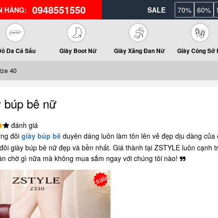
0948551550
N HÀNG:
SALE
70%
60%
Đồ Da Cá Sấu
Giày Boot Nữ
Giày Xăng Đan Nữ
Giày Công Sở
ize 40
y búp bê nữ
đánh giá
ng đôi
giày búp bê
duyên dáng luôn làm tôn lên vẻ đẹp dịu dàng của 
đôi giày búp bê nữ đẹp và bền nhất. Giá thành tại ZSTYLE luôn cạnh
ần chờ gì nữa mà không mua sắm ngay với chúng tôi nào!
sale