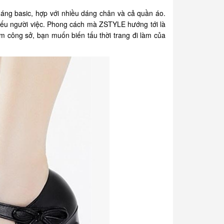
dáng basic, hợp với nhiều dáng chân và cả quần áo.
iếu người việc. Phong cách mà ZSTYLE hướng tới là
em công sở, bạn muốn biến tấu thời trang đi làm của