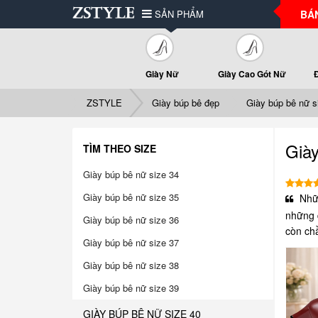
SẢN PHẨM
BÁ
Giày Nữ
Giày Cao Gót Nữ
ZSTYLE
Giày búp bê đẹp
Giày búp bê nữ s
Già
TÌM THEO SIZE
Giày búp bê nữ size 34
Giày búp bê nữ size 35
Nhữ
những 
Giày búp bê nữ size 36
còn ch
Giày búp bê nữ size 37
Giày búp bê nữ size 38
Giày búp bê nữ size 39
GIÀY BÚP BÊ NỮ SIZE 40