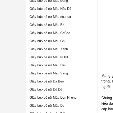
Giày búp bê nữ Màu Đồng
Giày búp bê nữ Màu Nâu Đỏ
Giày búp bê nữ Màu nâu đất
Giày búp bê nữ Màu Bò
Giày búp bê nữ Màu CaCao
Giày búp bê nữ Màu Ghi
Giày búp bê nữ Màu Xanh
Giày búp bê nữ Màu NUDE
Giày búp bê nữ Màu Rêu
Giày búp bê nữ Màu Vàng
Mang g
trọng, 
Giày búp bê nữ Da Beo
người.
Giày búp bê nữ Đỏ Đô
Giày búp bê nữ Màu Đen Nhung
Chúng t
kiểu d
Giày búp bê nữ Màu Da
cấp hà