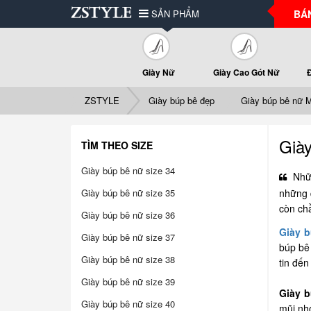
SẢN PHẨM
BÁ
Giày Nữ
Giày Cao Gót Nữ
ZSTYLE
Giày búp bê đẹp
Giày búp bê nữ 
Già
TÌM THEO SIZE
Giày búp bê nữ size 34
Nhữ
Giày búp bê nữ size 35
những 
còn ch
Giày búp bê nữ size 36
Giày 
Giày búp bê nữ size 37
búp bê 
Giày búp bê nữ size 38
tin đến
Giày búp bê nữ size 39
Giày 
Giày búp bê nữ size 40
mũi nhọ