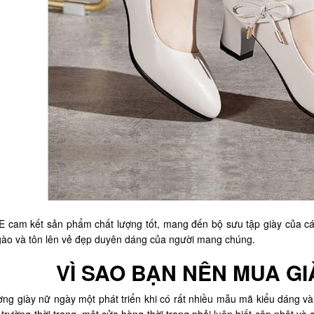
 cam kết sản phẩm chất lượng tốt, mang đến bộ sưu tập giày của các
gào và tôn lên vẻ đẹp duyên dáng của người mang chúng.
VÌ SAO BẠN NÊN MUA GI
ờng giày nữ ngày một phát triển khi có rất nhiều mẫu mã kiểu dáng và 