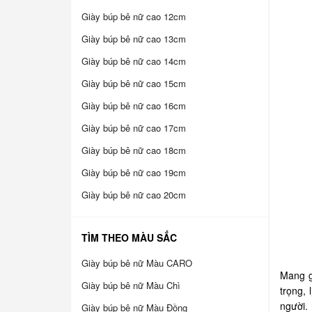
Giày búp bê nữ cao 12cm
Giày búp bê nữ cao 13cm
Giày búp bê nữ cao 14cm
Giày búp bê nữ cao 15cm
Giày búp bê nữ cao 16cm
Giày búp bê nữ cao 17cm
Giày búp bê nữ cao 18cm
Giày búp bê nữ cao 19cm
Giày búp bê nữ cao 20cm
TÌM THEO MÀU SẮC
Giày búp bê nữ Màu CARO
Mang g
Giày búp bê nữ Màu Chì
trọng, 
người.
Giày búp bê nữ Màu Đồng