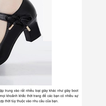
ập trung vào rất nhiều loại giày khác như giày boot
ọi khoảnh khắc thời trang để các bạn có nhiều sự
p thời tùy thuộc vào nhu cầu của bạn.