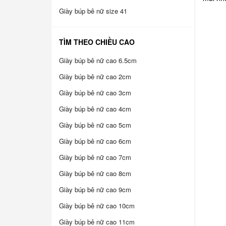
Giày búp bê nữ size 41
TÌM THEO CHIỀU CAO
Giày búp bê nữ cao 6.5cm
Giày búp bê nữ cao 2cm
Giày búp bê nữ cao 3cm
Giày búp bê nữ cao 4cm
Giày búp bê nữ cao 5cm
Giày búp bê nữ cao 6cm
Giày búp bê nữ cao 7cm
Giày búp bê nữ cao 8cm
Giày búp bê nữ cao 9cm
Giày búp bê nữ cao 10cm
Giày búp bê nữ cao 11cm