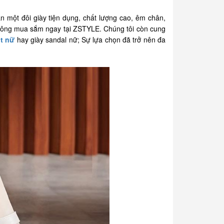
n một đôi giày tiện dụng, chất lượng cao, êm chân,
không mua sắm ngay tại ZSTYLE. Chúng tôi còn cung
t nữ
hay giày sandal nữ; Sự lựa chọn đã trở nên đa