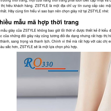
ị trường thời trang, một cửa hàng thời trang phải luôn biết cập nhật
 thị hiếu khách hàng. ZSTYLE là một địa chỉ uy tín cung cấp các mặt
nhất. Hãy cùng tìm hiểu vì sao bạn nên chọn giày nữ tại ZSTYLE nhé:
Nhiều mẫu mã hợp thời trang
mẫu giày của ZSTYLE không bao giờ lỗi thời vì được thiết kế ở kiểu 
c của những đôi giày này cũng tương đối đa dạng nhưng rất hợp thị h
thành, sang trọng và thanh lịch. Chính vì thế mà rất hợp với các chị 
àu sắc hơn, ZSTYLE sẽ là một lựa chọn phù hợp.