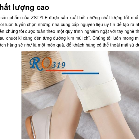
Chất lượng cao
sản phẩm của ZSTYLE được sản xuất bởi những chất lượng tốt nhất 
tôi luôn tuyển chọn những nhà cung cấp nguyên liệu uy tín để tạo ra
ên chúng tôi được tuân theo một quy trình nghiêm ngặt với tay nghề 
rau chuốt kĩ càng đến từng đường kim mũi chỉ. Chúng tôi luôn mong
ách hàng sẽ như là một món quà, để khách hàng có thể thoải mái sử 