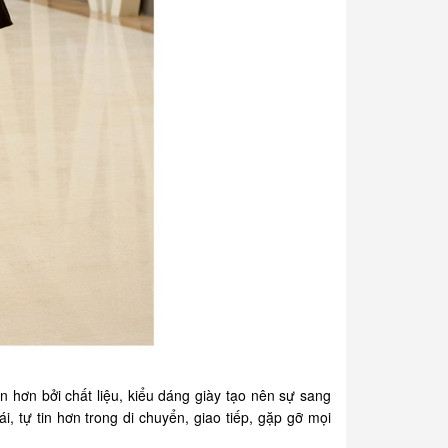
 hơn bởi chất liệu, kiểu dáng giày tạo nên sự sang
ái, tự tin hơn trong di chuyển, giao tiếp, gặp gỡ mọi