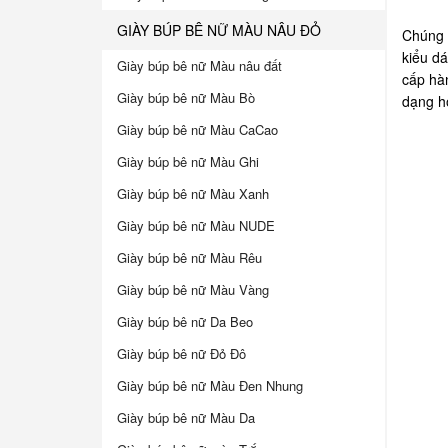
GIÀY BÚP BÊ NỮ MÀU NÂU ĐỎ
Chúng t
kiểu d
Giày búp bê nữ Màu nâu đất
cấp hà
Giày búp bê nữ Màu Bò
dạng h
Giày búp bê nữ Màu CaCao
Giày búp bê nữ Màu Ghi
Giày búp bê nữ Màu Xanh
Giày búp bê nữ Màu NUDE
Giày búp bê nữ Màu Rêu
Giày búp bê nữ Màu Vàng
Giày búp bê nữ Da Beo
Giày búp bê nữ Đỏ Đô
Giày búp bê nữ Màu Đen Nhung
Giày búp bê nữ Màu Da