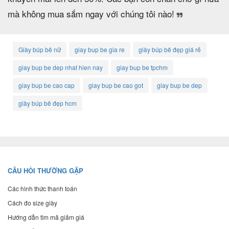
mà không mua sắm ngay với chúng tôi nào!
Giày búp bê nữ
giay bup be gia re
giày búp bê đẹp giá rẻ
giay bup be dep nhat hien nay
giay bup be tpchm
giay bup be cao cap
giay bup be cao got
giay bup be dep
giày búp bê đẹp hcm
CÂU HỎI THƯỜNG GẶP
Các hình thức thanh toán
Cách đo size giày
Hướng dẫn tìm mã giảm giá