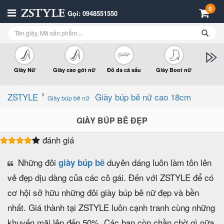
0
Gọi: 0948551550
Giày Nữ
Giày cao gót nữ
Đồ da cá sấu
Giày Boot nữ
Giày x
n
ZSTYLE
Giày búp bê nữ cao 18cm
Giày búp bê nữ
GIÀY BÚP BÊ ĐẸP
đánh giá
Những đôi
duyên dáng luôn làm tôn lên
giày búp bê
vẻ đẹp dịu dàng của các cô gái. Đến với ZSTYLE để có
cơ hội sở hữu những đôi giày búp bê nữ đẹp và bền
nhất. Giá thành tại ZSTYLE luôn cạnh tranh cùng những
khuyến mãi lên đến 50%. Các bạn còn chần chờ gì nữa