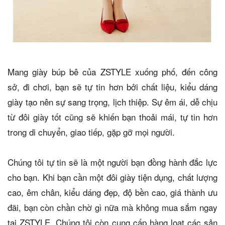
Mang giày búp bê của ZSTYLE xuống phố, đến công
sở, đi chơi, bạn sẽ tự tin hơn bởi chất liệu, kiểu dáng
giày tạo nên sự sang trọng, lịch thiệp. Sự êm ái, dễ chịu
từ đôi giày tốt cũng sẽ khiến bạn thoải mái, tự tin hơn
trong di chuyển, giao tiếp, gặp gỡ mọi người.
Chúng tôi tự tin
sẽ là một người bạn đồng hành đắc lực
cho bạn. Khi bạn cần một đôi giày tiện dụng, chất lượng
cao, êm chân, kiểu dáng đẹp, độ bền cao, giá thành ưu
đãi, bạn còn chần chờ gì nữa mà không mua sắm ngay
tại ZSTYLE. Chúng tôi còn cung cấp hàng loạt các sản