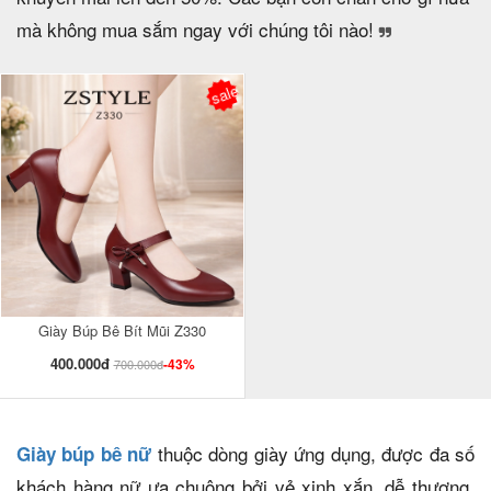
mà không mua sắm ngay với chúng tôi nào!
sale
Giày Búp Bê Bít Mũi Z330
400.000đ
-43%
700.000đ
thuộc dòng giày ứng dụng, được đa số
Giày búp bê nữ
khách hàng nữ ưa chuộng bởi vẻ xinh xắn, dễ thương,