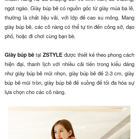
ngọt ngào. Giày búp bê có nguồn gốc từ giày múa ba lê,
thường là chất liệu vải, với lớp đế cao su mỏng. Mang
giày búp bê, các cô nàng có thể tự tin đến công sở, dạo
phố, hoặc đi chơi cùng bạn bè.
tại
được thiết kế theo phong cách
Giày búp bê
ZSTYLE
hiện đại, thanh lịch với nhiều cải tiến trong kiểu dáng
như giày búp bê mũi nhọn, giày búp bê đế 2-3 cm, giày
búp bê mũi tròn, giày búp bê đế xuồng để tối đa hóa sự
lựa chọn cho các cô nàng.