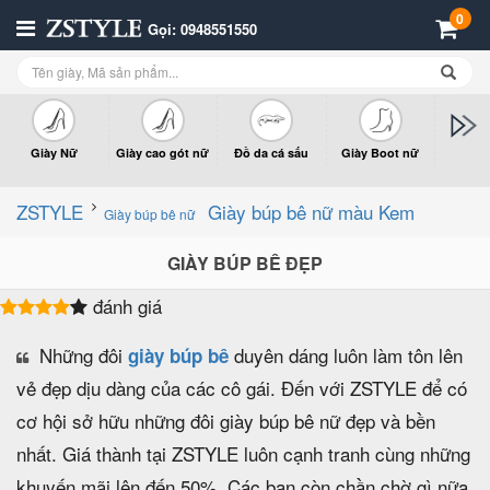
0
Gọi: 0948551550
Giày Nữ
Giày cao gót nữ
Đồ da cá sấu
Giày Boot nữ
Giày x
n
ZSTYLE
Giày búp bê nữ màu Kem
Giày búp bê nữ
GIÀY BÚP BÊ ĐẸP
đánh giá
Những đôi
duyên dáng luôn làm tôn lên
giày búp bê
vẻ đẹp dịu dàng của các cô gái. Đến với ZSTYLE để có
cơ hội sở hữu những đôi giày búp bê nữ đẹp và bền
nhất. Giá thành tại ZSTYLE luôn cạnh tranh cùng những
khuyến mãi lên đến 50%. Các bạn còn chần chờ gì nữa