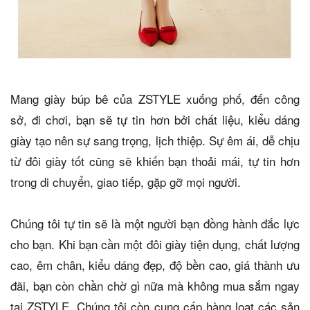
Mang giày búp bê của ZSTYLE xuống phố, đến công
sở, đi chơi, bạn sẽ tự tin hơn bởi chất liệu, kiểu dáng
giày tạo nên sự sang trọng, lịch thiệp. Sự êm ái, dễ chịu
từ đôi giày tốt cũng sẽ khiến bạn thoải mái, tự tin hơn
trong di chuyển, giao tiếp, gặp gỡ mọi người.
Chúng tôi tự tin
sẽ là một người bạn đồng hành đắc lực
cho bạn. Khi bạn cần một đôi giày tiện dụng, chất lượng
cao, êm chân, kiểu dáng đẹp, độ bền cao, giá thành ưu
đãi, bạn còn chần chờ gì nữa mà không mua sắm ngay
tại ZSTYLE. Chúng tôi còn cung cấp hàng loạt các sản