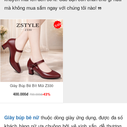
mà không mua sắm ngay với chúng tôi nào!
sale
Giày Búp Bê Bít Mũi Z330
400.000đ
-43%
700.000đ
thuộc dòng giày ứng dụng, được đa số
Giày búp bê nữ
khách hàng nữ ưa chuộng bởi vẻ xinh xắn, dễ thương,