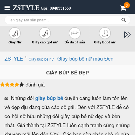
0
Gọi: 0948551550
Giày Nữ
Giày cao gót nữ
Đồ da cá sấu
Giày Boot nữ
Giày x
n
ZSTYLE
Giày búp bê nữ màu Đen
Giày búp bê nữ
GIÀY BÚP BÊ ĐẸP
đánh giá
Những đôi
duyên dáng luôn làm tôn lên
giày búp bê
vẻ đẹp dịu dàng của các cô gái. Đến với ZSTYLE để có
cơ hội sở hữu những đôi giày búp bê nữ đẹp và bền
nhất. Giá thành tại ZSTYLE luôn cạnh tranh cùng những
khuyến mãi lên đến 50%. Các bạn còn chần chờ gì nữa