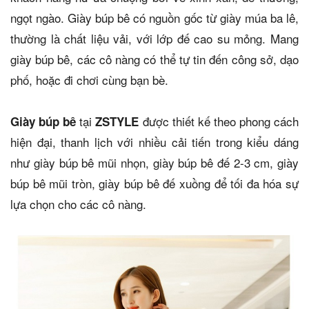
ngọt ngào. Giày búp bê có nguồn gốc từ giày múa ba lê,
thường là chất liệu vải, với lớp đế cao su mỏng. Mang
giày búp bê, các cô nàng có thể tự tin đến công sở, dạo
phố, hoặc đi chơi cùng bạn bè.
tại
được thiết kế theo phong cách
Giày búp bê
ZSTYLE
hiện đại, thanh lịch với nhiều cải tiến trong kiểu dáng
như giày búp bê mũi nhọn, giày búp bê đế 2-3 cm, giày
búp bê mũi tròn, giày búp bê đế xuồng để tối đa hóa sự
lựa chọn cho các cô nàng.