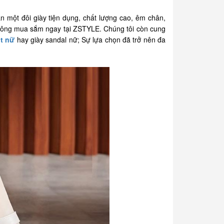
n một đôi giày tiện dụng, chất lượng cao, êm chân,
không mua sắm ngay tại ZSTYLE. Chúng tôi còn cung
t nữ
hay giày sandal nữ; Sự lựa chọn đã trở nên đa