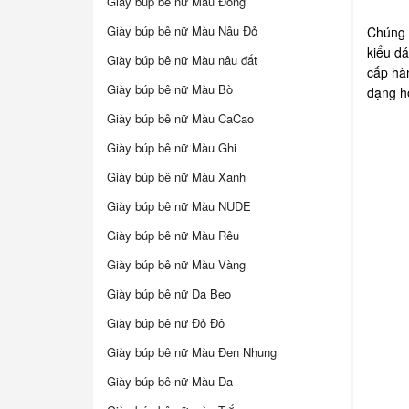
Giày búp bê nữ Màu Đồng
Giày búp bê nữ Màu Nâu Đỏ
Chúng t
kiểu d
Giày búp bê nữ Màu nâu đất
cấp hà
Giày búp bê nữ Màu Bò
dạng h
Giày búp bê nữ Màu CaCao
Giày búp bê nữ Màu Ghi
Giày búp bê nữ Màu Xanh
Giày búp bê nữ Màu NUDE
Giày búp bê nữ Màu Rêu
Giày búp bê nữ Màu Vàng
Giày búp bê nữ Da Beo
Giày búp bê nữ Đỏ Đô
Giày búp bê nữ Màu Đen Nhung
Giày búp bê nữ Màu Da