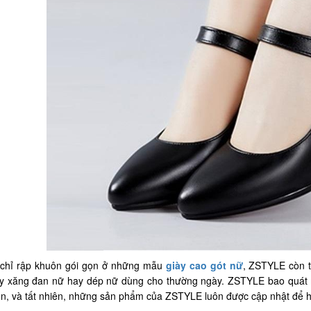
chỉ rập khuôn gói gọn ở những mẫu
giày cao gót nữ
, ZSTYLE còn t
ày xăng đan nữ hay dép nữ dùng cho thường ngày. ZSTYLE bao quát m
ọn, và tất nhiên, những sản phẩm của ZSTYLE luôn được cập nhật để hợ