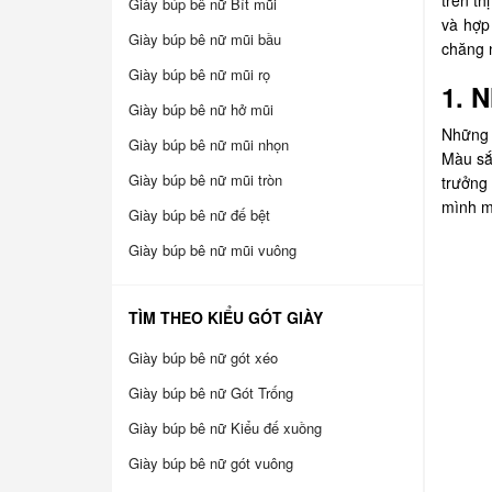
trên th
Giày búp bê nữ Bít mũi
và hợp
Giày búp bê nữ mũi bầu
chăng 
Giày búp bê nữ mũi rọ
1. 
Giày búp bê nữ hở mũi
Những 
Giày búp bê nữ mũi nhọn
Màu sắ
Giày búp bê nữ mũi tròn
trưởng 
mình m
Giày búp bê nữ đế bệt
Giày búp bê nữ mũi vuông
TÌM THEO KIỂU GÓT GIÀY
Giày búp bê nữ gót xéo
Giày búp bê nữ Gót Trống
Giày búp bê nữ Kiểu đế xuồng
Giày búp bê nữ gót vuông