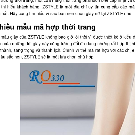
ị trường thời trang, một cửa hàng thời trang phải luôn biết cập nhật
 thị hiếu khách hàng. ZSTYLE là một địa chỉ uy tín cung cấp các mặt
nhất. Hãy cùng tìm hiểu vì sao bạn nên chọn giày nữ tại ZSTYLE nhé:
Nhiều mẫu mã hợp thời trang
mẫu giày của ZSTYLE không bao giờ lỗi thời vì được thiết kế ở kiểu 
c của những đôi giày này cũng tương đối đa dạng nhưng rất hợp thị h
thành, sang trọng và thanh lịch. Chính vì thế mà rất hợp với các chị 
àu sắc hơn, ZSTYLE sẽ là một lựa chọn phù hợp.