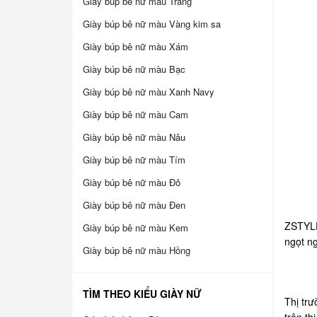
Giày búp bê nữ màu Trắng
Giày búp bê nữ màu Vàng kim sa
Giày búp bê nữ màu Xám
Giày búp bê nữ màu Bạc
Giày búp bê nữ màu Xanh Navy
Giày búp bê nữ màu Cam
Giày búp bê nữ màu Nâu
Giày búp bê nữ màu Tím
Giày búp bê nữ màu Đỏ
Giày búp bê nữ màu Đen
ZSTYLE
Giày búp bê nữ màu Kem
ngọt n
Giày búp bê nữ màu Hồng
TÌM THEO KIỂU GIÀY NỮ
Thị trư