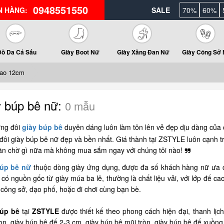
0948551550
N HÀNG:
SALE
70%
60%
Đồ Da Cá Sấu
Giày Boot Nữ
Giày Xăng Đan Nữ
Giày Công Sở
cao 12cm
y búp bê nữ:
0 mẫu
ng đôi
giày búp bê
duyên dáng luôn làm tôn lên vẻ đẹp dịu dàng của 
đôi giày búp bê nữ đẹp và bền nhất. Giá thành tại ZSTYLE luôn cạnh
ần chờ gì nữa mà không mua sắm ngay với chúng tôi nào!
búp bê nữ
thuộc dòng giày ứng dụng, được đa số khách hàng nữ ưa c
có nguồn gốc từ giày múa ba lê, thường là chất liệu vải, với lớp đế c
 công sở, dạo phố, hoặc đi chơi cùng bạn bè.
búp bê
tại
ZSTYLE
được thiết kế theo phong cách hiện đại, thanh lịch
n, giày búp bê đế 2-3 cm, giày búp bê mũi tròn, giày búp bê đế xuồng