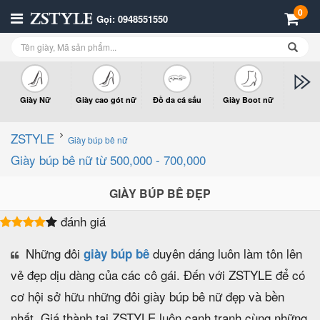
0
Gọi: 0948551550
Giày Nữ
Giày cao gót nữ
Đồ da cá sấu
Giày Boot nữ
Giày x
n
ZSTYLE
Giày búp bê nữ
Giày búp bê nữ từ 500,000 - 700,000
GIÀY BÚP BÊ ĐẸP
đánh giá
Những đôi
duyên dáng luôn làm tôn lên
giày búp bê
vẻ đẹp dịu dàng của các cô gái. Đến với ZSTYLE để có
cơ hội sở hữu những đôi giày búp bê nữ đẹp và bền
nhất. Giá thành tại ZSTYLE luôn cạnh tranh cùng những