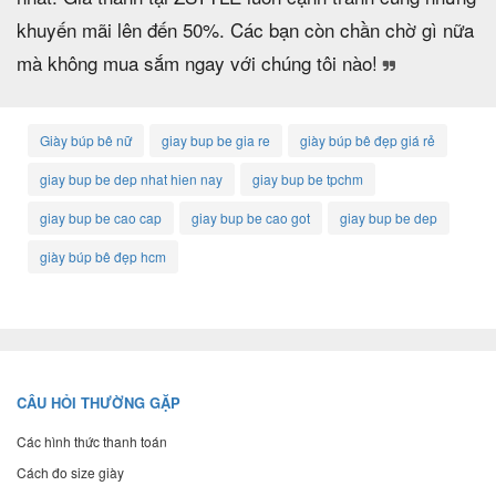
khuyến mãi lên đến 50%. Các bạn còn chần chờ gì nữa
mà không mua sắm ngay với chúng tôi nào!
Giày búp bê nữ
giay bup be gia re
giày búp bê đẹp giá rẻ
giay bup be dep nhat hien nay
giay bup be tpchm
giay bup be cao cap
giay bup be cao got
giay bup be dep
giày búp bê đẹp hcm
CÂU HỎI THƯỜNG GẶP
Các hình thức thanh toán
Cách đo size giày